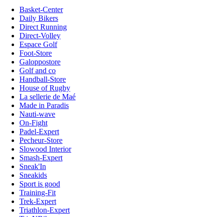
Basket-Center
Daily Bikers
Direct Running
Direct-Volley
Espace Golf
Foot-Store
Galoppostore
Golf and co
Handball-Store
House of Rugby
La sellerie de Maé
Made in Paradis
Nauti-wave
On-Fight
Padel-Expert
Pecheur-Store
Slowood Interior
Smash-Expert
Sneak'In
Sneakids
Sport is good
Training-Fit
Trek-Expert
Triathlon-Expert