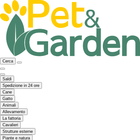
Cerca
Saldi
Spedizione in 24 ore
Cane
Gatto
Animali
Allevamento
La fattoria
Cavalieri
Strutture esterne
Piante e natura