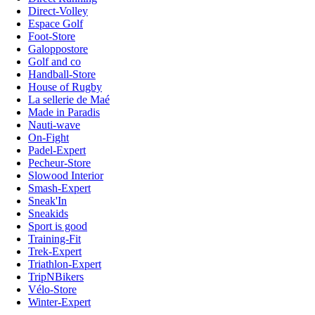
Direct-Volley
Espace Golf
Foot-Store
Galoppostore
Golf and co
Handball-Store
House of Rugby
La sellerie de Maé
Made in Paradis
Nauti-wave
On-Fight
Padel-Expert
Pecheur-Store
Slowood Interior
Smash-Expert
Sneak'In
Sneakids
Sport is good
Training-Fit
Trek-Expert
Triathlon-Expert
TripNBikers
Vélo-Store
Winter-Expert