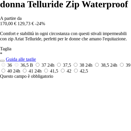
donna Telluride Zip Waterproof
A partire da
170,00 €
129,73 €
-24%
Comfort e stabilità in ogni circostanza con questi stivali impermeabili
con zip Ariat Telluride, perfetti per le donne che amano l'equitazione.
Taglia
*
Guida alle taglie
36
36,5 B
37
24h
37,5
38
24h
38,5
24h
39
40
24h
41
24h
41,5
42
42,5
Questo campo è obbligatorio