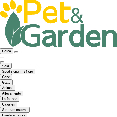
Cerca
Saldi
Spedizione in 24 ore
Cane
Gatto
Animali
Allevamento
La fattoria
Cavalieri
Strutture esterne
Piante e natura