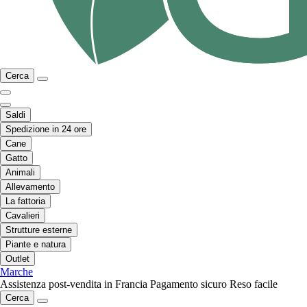
Cerca
Saldi
Spedizione in 24 ore
Cane
Gatto
Animali
Allevamento
La fattoria
Cavalieri
Strutture esterne
Piante e natura
Outlet
Marche
Assistenza post-vendita in Francia
Pagamento sicuro
Reso facile
Cerca