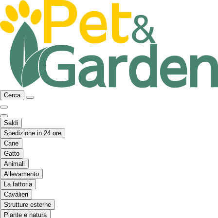
Cerca
Saldi
Spedizione in 24 ore
Cane
Gatto
Animali
Allevamento
La fattoria
Cavalieri
Strutture esterne
Piante e natura