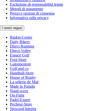
Esclusione di responsabilità legale
Metodi di pagamento
Prezzi e opzioni di consegna
Informativa sulla privacy
I nostri negozi
Basket-Center
Daily Bikers
Direct Running
Direct-Volley
Espace Golf
Foot-Store
Galoppostore
Golf and co
Handball-Store
House of Rugby
La sellerie de Maé
Made in Paradis
Nauti-wave
On-Fight
Padel-Expert
Pecheur-Store
Slowood Interior