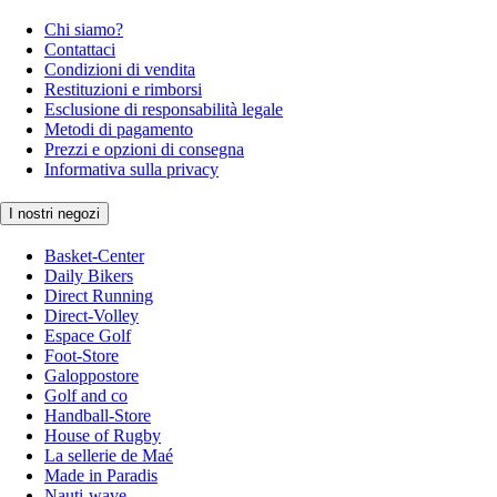
Chi siamo?
Contattaci
Condizioni di vendita
Restituzioni e rimborsi
Esclusione di responsabilità legale
Metodi di pagamento
Prezzi e opzioni di consegna
Informativa sulla privacy
I nostri negozi
Basket-Center
Daily Bikers
Direct Running
Direct-Volley
Espace Golf
Foot-Store
Galoppostore
Golf and co
Handball-Store
House of Rugby
La sellerie de Maé
Made in Paradis
Nauti-wave