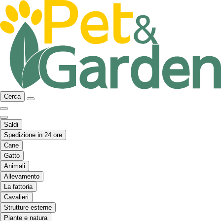
Cerca
Saldi
Spedizione in 24 ore
Cane
Gatto
Animali
Allevamento
La fattoria
Cavalieri
Strutture esterne
Piante e natura