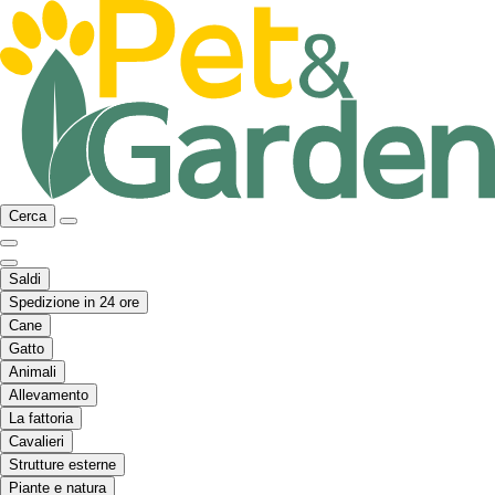
Cerca
Saldi
Spedizione in 24 ore
Cane
Gatto
Animali
Allevamento
La fattoria
Cavalieri
Strutture esterne
Piante e natura