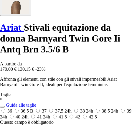
Ariat
Stivali equitazione da
donna Barnyard Twin Gore Ii
Antq Brn 3.5/6 B
A partire da
170,00 €
130,15 €
-23%
Affronta gli elementi con stile con gli stivali impermeabili Ariat
Barnyard Twin Gore II, ideali per l'equitazione femminile.
Taglia
*
Guida alle taglie
36
36,5 B
37
37,5
24h
38
24h
38,5
24h
39
24h
40
24h
41
24h
41,5
42
42,5
Questo campo è obbligatorio