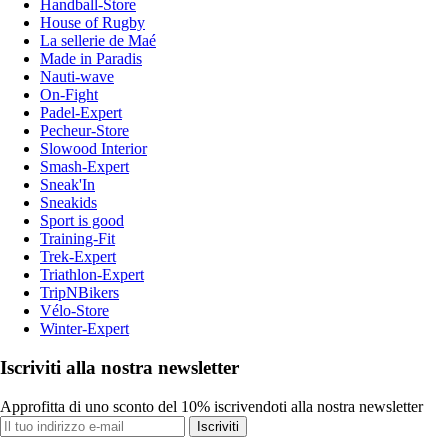
Handball-Store
House of Rugby
La sellerie de Maé
Made in Paradis
Nauti-wave
On-Fight
Padel-Expert
Pecheur-Store
Slowood Interior
Smash-Expert
Sneak'In
Sneakids
Sport is good
Training-Fit
Trek-Expert
Triathlon-Expert
TripNBikers
Vélo-Store
Winter-Expert
Iscriviti alla nostra newsletter
Approfitta di uno sconto del 10% iscrivendoti alla nostra newsletter
Iscriviti