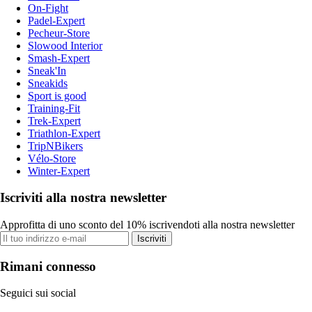
On-Fight
Padel-Expert
Pecheur-Store
Slowood Interior
Smash-Expert
Sneak'In
Sneakids
Sport is good
Training-Fit
Trek-Expert
Triathlon-Expert
TripNBikers
Vélo-Store
Winter-Expert
Iscriviti alla nostra newsletter
Approfitta di uno sconto del 10% iscrivendoti alla nostra newsletter
Iscriviti
Rimani connesso
Seguici sui social