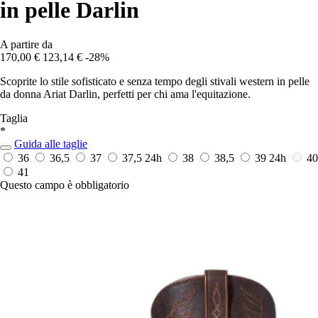
in pelle Darlin
A partire da
170,00 €
123,14 €
-28%
Scoprite lo stile sofisticato e senza tempo degli stivali western in pelle
da donna Ariat Darlin, perfetti per chi ama l'equitazione.
Taglia
*
Guida alle taglie
36
36,5
37
37,5
24h
38
38,5
39
24h
40
41
Questo campo è obbligatorio