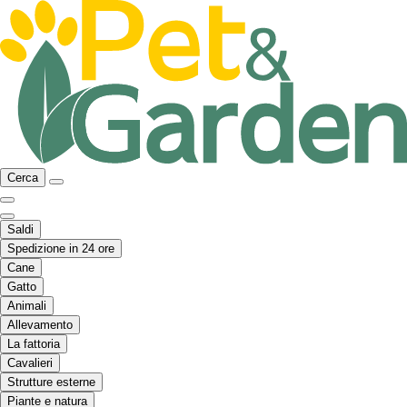
Cerca
Saldi
Spedizione in 24 ore
Cane
Gatto
Animali
Allevamento
La fattoria
Cavalieri
Strutture esterne
Piante e natura