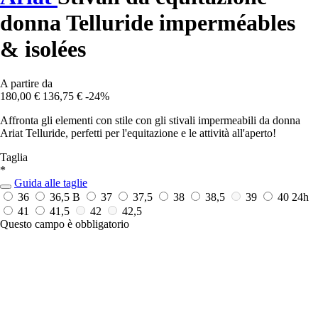
donna Telluride imperméables
& isolées
A partire da
180,00 €
136,75 €
-24%
Affronta gli elementi con stile con gli stivali impermeabili da donna
Ariat Telluride, perfetti per l'equitazione e le attività all'aperto!
Taglia
*
Guida alle taglie
36
36,5 B
37
37,5
38
38,5
39
40
24h
41
41,5
42
42,5
Questo campo è obbligatorio