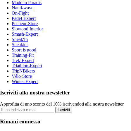
Made in Paradis
Nauti-wave
On-Fight
Padel-Expert
Pecheur-Store
Slowood Interior
Smash-Expert
Sneak'In
Sneakids
Sport is good
Training-Fit
Trek-Expert
Triathlon-Expert
TripNBikers
Vélo-Store
Winter-Expert
Iscriviti alla nostra newsletter
Approfitta di uno sconto del 10% iscrivendoti alla nostra newsletter
Iscriviti
Rimani connesso