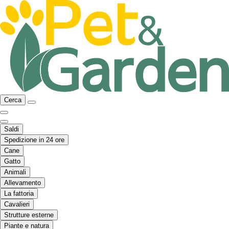
Cerca
Saldi
Spedizione in 24 ore
Cane
Gatto
Animali
Allevamento
La fattoria
Cavalieri
Strutture esterne
Piante e natura