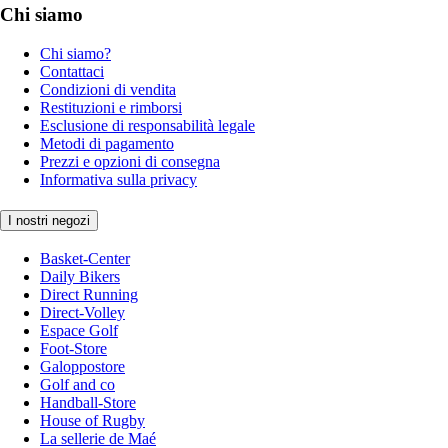
Chi siamo
Chi siamo?
Contattaci
Condizioni di vendita
Restituzioni e rimborsi
Esclusione di responsabilità legale
Metodi di pagamento
Prezzi e opzioni di consegna
Informativa sulla privacy
I nostri negozi
Basket-Center
Daily Bikers
Direct Running
Direct-Volley
Espace Golf
Foot-Store
Galoppostore
Golf and co
Handball-Store
House of Rugby
La sellerie de Maé