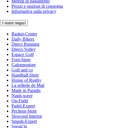
Metodi di pagamento
Prezzi e opzioni di consegna
Informativa sulla privacy
I nostri negozi
Basket-Center
Daily Bikers
Direct Running
Direct-Volley
Espace Golf
Foot-Store
Galoppostore
Golf and co
Handball-Store
House of Rugby
La sellerie de Maé
Made in Paradis
Nauti-wave
On-Fight
Padel-Expert
Pecheur-Store
Slowood Interior
Smash-Expert
Sneak'In