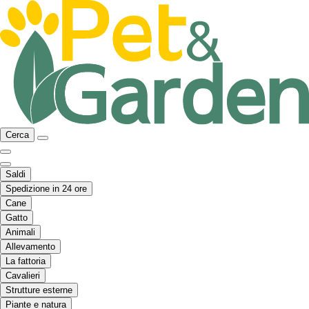
Cerca
Saldi
Spedizione in 24 ore
Cane
Gatto
Animali
Allevamento
La fattoria
Cavalieri
Strutture esterne
Piante e natura