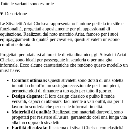
Tutte le varianti sono esaurite
Descrizione
Le Stivaletti Ariat Chelsea rappresentano l'unione perfetta tra stile e
funzionalità, progettati appositamente per gli appassionati di
equitazione. Realizzati dal noto marchio Ariat, famoso per i suoi
equipaggiamenti di qualità per cavalieri, questi stivaletti uniscono
comfort e durata.
Progettati per adattarsi al tuo stile di vita dinamico, gli Stivaletti Ariat
Chelsea sono ideali per passeggiate in scuderia o per una gita
informale. Ecco alcune caratteristiche che rendono questo modello un
must-have:
Comfort ottimale:
Questi stivaletti sono dotati di una soletta
imbottita che offre un sostegno eccezionale per i tuoi piedi,
permettendoti di rimanere a tuo agio per tutto il giorno.
Design elegante:
Il loro design classico e pulito li rende
versatili, capaci di abbinarsi facilmente a vari outfit, sia per il
lavoro in scuderia che per uscite informali in città.
Materiali di qualità:
Realizzati con materiali durevoli, sono
progettati per resistere all'usura, garantendo così una lunga vita
alla tua coppia di stivaletti.
Facilità di calzata:
Il sistema di stivali Chelsea con elasticità