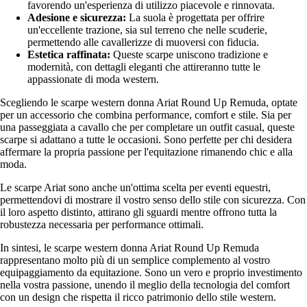
favorendo un'esperienza di utilizzo piacevole e rinnovata.
Adesione e sicurezza:
La suola è progettata per offrire
un'eccellente trazione, sia sul terreno che nelle scuderie,
permettendo alle cavallerizze di muoversi con fiducia.
Estetica raffinata:
Queste scarpe uniscono tradizione e
modernità, con dettagli eleganti che attireranno tutte le
appassionate di moda western.
Scegliendo le scarpe western donna Ariat Round Up Remuda, optate
per un accessorio che combina performance, comfort e stile. Sia per
una passeggiata a cavallo che per completare un outfit casual, queste
scarpe si adattano a tutte le occasioni. Sono perfette per chi desidera
affermare la propria passione per l'equitazione rimanendo chic e alla
moda.
Le scarpe Ariat sono anche un'ottima scelta per eventi equestri,
permettendovi di mostrare il vostro senso dello stile con sicurezza. Con
il loro aspetto distinto, attirano gli sguardi mentre offrono tutta la
robustezza necessaria per performance ottimali.
In sintesi, le scarpe western donna Ariat Round Up Remuda
rappresentano molto più di un semplice complemento al vostro
equipaggiamento da equitazione. Sono un vero e proprio investimento
nella vostra passione, unendo il meglio della tecnologia del comfort
con un design che rispetta il ricco patrimonio dello stile western.