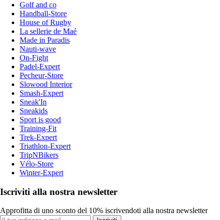
Golf and co
Handball-Store
House of Rugby
La sellerie de Maé
Made in Paradis
Nauti-wave
On-Fight
Padel-Expert
Pecheur-Store
Slowood Interior
Smash-Expert
Sneak'In
Sneakids
Sport is good
Training-Fit
Trek-Expert
Triathlon-Expert
TripNBikers
Vélo-Store
Winter-Expert
Iscriviti alla nostra newsletter
Approfitta di uno sconto del 10% iscrivendoti alla nostra newsletter