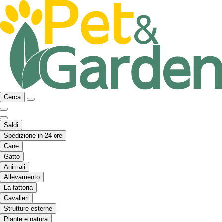
Cerca
Saldi
Spedizione in 24 ore
Cane
Gatto
Animali
Allevamento
La fattoria
Cavalieri
Strutture esterne
Piante e natura