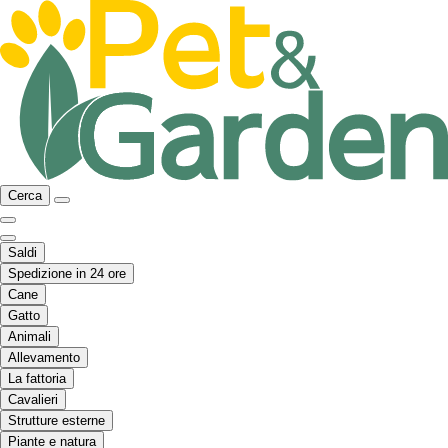
Cerca
Saldi
Spedizione in 24 ore
Cane
Gatto
Animali
Allevamento
La fattoria
Cavalieri
Strutture esterne
Piante e natura