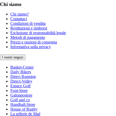
Chi siamo
Chi siamo?
Contattaci
Condizioni di vendita
Restituzioni e rimborsi
Esclusione di responsabilità legale
Metodi di pagamento
Prezzi e opzioni di consegna
Informativa sulla privacy
I nostri negozi
Basket-Center
Daily Bikers
Direct Running
Direct-Volley
Espace Golf
Foot-Store
Galoppostore
Golf and co
Handball-Store
House of Rugby
La sellerie de Maé