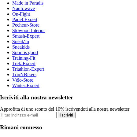
Made in Paradis
Nauti-wave
On-Fight
Padel-Expert
Pecheur-Store
Slowood Interior
Smash-Expert
Sneak'In
Sneakids
Sport is good
Training-Fit
Trek-Expert
Triathlon-Expert
TripNBikers
Vélo-Store
Winter-Expert
Iscriviti alla nostra newsletter
Approfitta di uno sconto del 10% iscrivendoti alla nostra newsletter
Iscriviti
Rimani connesso