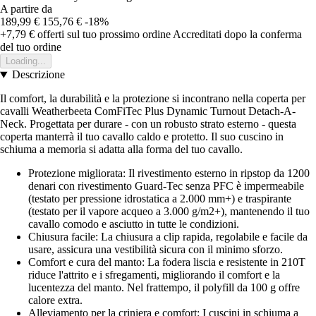
A partire da
189,99 €
155,76 €
-18%
+7,79 €
offerti sul tuo prossimo ordine
Accreditati dopo la conferma
del tuo ordine
Loading...
Descrizione
Il comfort, la durabilità e la protezione si incontrano nella coperta per
cavalli Weatherbeeta ComFiTec Plus Dynamic Turnout Detach-A-
Neck. Progettata per durare - con un robusto strato esterno - questa
coperta manterrà il tuo cavallo caldo e protetto. Il suo cuscino in
schiuma a memoria si adatta alla forma del tuo cavallo.
Protezione migliorata: Il rivestimento esterno in ripstop da 1200
denari con rivestimento Guard-Tec senza PFC è impermeabile
(testato per pressione idrostatica a 2.000 mm+) e traspirante
(testato per il vapore acqueo a 3.000 g/m2+), mantenendo il tuo
cavallo comodo e asciutto in tutte le condizioni.
Chiusura facile: La chiusura a clip rapida, regolabile e facile da
usare, assicura una vestibilità sicura con il minimo sforzo.
Comfort e cura del manto: La fodera liscia e resistente in 210T
riduce l'attrito e i sfregamenti, migliorando il comfort e la
lucentezza del manto. Nel frattempo, il polyfill da 100 g offre
calore extra.
Alleviamento per la criniera e comfort: I cuscini in schiuma a