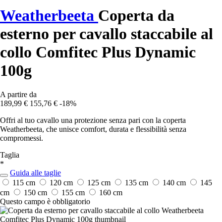
Weatherbeeta
Coperta da
esterno per cavallo staccabile al
collo Comfitec Plus Dynamic
100g
A partire da
189,99 €
155,76 €
-18%
Offri al tuo cavallo una protezione senza pari con la coperta
Weatherbeeta, che unisce comfort, durata e flessibilità senza
compromessi.
Taglia
*
Guida alle taglie
115 cm
120 cm
125 cm
135 cm
140 cm
145
cm
150 cm
155 cm
160 cm
Questo campo è obbligatorio