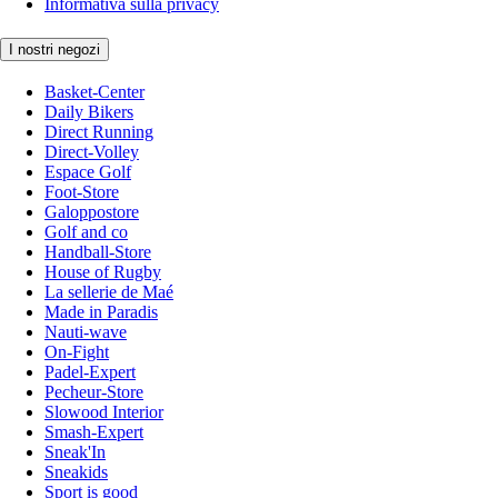
Informativa sulla privacy
I nostri negozi
Basket-Center
Daily Bikers
Direct Running
Direct-Volley
Espace Golf
Foot-Store
Galoppostore
Golf and co
Handball-Store
House of Rugby
La sellerie de Maé
Made in Paradis
Nauti-wave
On-Fight
Padel-Expert
Pecheur-Store
Slowood Interior
Smash-Expert
Sneak'In
Sneakids
Sport is good