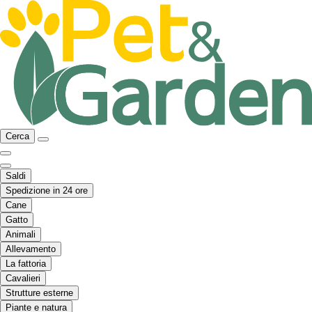
Cerca
Saldi
Spedizione in 24 ore
Cane
Gatto
Animali
Allevamento
La fattoria
Cavalieri
Strutture esterne
Piante e natura