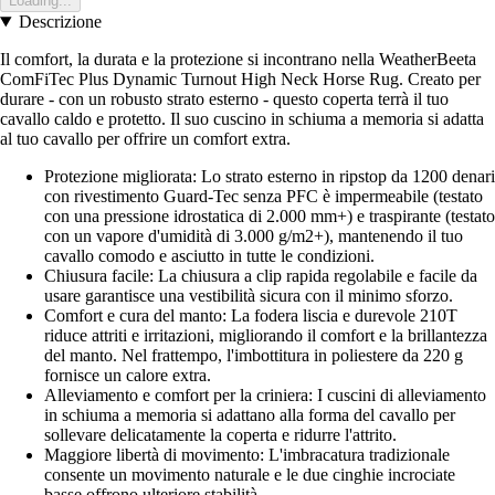
Loading...
Descrizione
Il comfort, la durata e la protezione si incontrano nella WeatherBeeta
ComFiTec Plus Dynamic Turnout High Neck Horse Rug. Creato per
durare - con un robusto strato esterno - questo coperta terrà il tuo
cavallo caldo e protetto. Il suo cuscino in schiuma a memoria si adatta
al tuo cavallo per offrire un comfort extra.
Protezione migliorata: Lo strato esterno in ripstop da 1200 denari
con rivestimento Guard-Tec senza PFC è impermeabile (testato
con una pressione idrostatica di 2.000 mm+) e traspirante (testato
con un vapore d'umidità di 3.000 g/m2+), mantenendo il tuo
cavallo comodo e asciutto in tutte le condizioni.
Chiusura facile: La chiusura a clip rapida regolabile e facile da
usare garantisce una vestibilità sicura con il minimo sforzo.
Comfort e cura del manto: La fodera liscia e durevole 210T
riduce attriti e irritazioni, migliorando il comfort e la brillantezza
del manto. Nel frattempo, l'imbottitura in poliestere da 220 g
fornisce un calore extra.
Alleviamento e comfort per la criniera: I cuscini di alleviamento
in schiuma a memoria si adattano alla forma del cavallo per
sollevare delicatamente la coperta e ridurre l'attrito.
Maggiore libertà di movimento: L'imbracatura tradizionale
consente un movimento naturale e le due cinghie incrociate
basse offrono ulteriore stabilità.