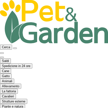
Cerca
Saldi
Spedizione in 24 ore
Cane
Gatto
Animali
Allevamento
La fattoria
Cavalieri
Strutture esterne
Piante e natura