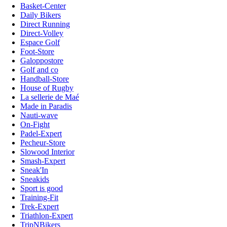
Basket-Center
Daily Bikers
Direct Running
Direct-Volley
Espace Golf
Foot-Store
Galoppostore
Golf and co
Handball-Store
House of Rugby
La sellerie de Maé
Made in Paradis
Nauti-wave
On-Fight
Padel-Expert
Pecheur-Store
Slowood Interior
Smash-Expert
Sneak'In
Sneakids
Sport is good
Training-Fit
Trek-Expert
Triathlon-Expert
TripNBikers