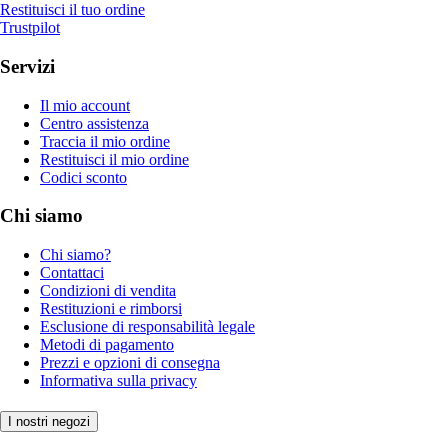
Restituisci il tuo ordine
Trustpilot
Servizi
Il mio account
Centro assistenza
Traccia il mio ordine
Restituisci il mio ordine
Codici sconto
Chi siamo
Chi siamo?
Contattaci
Condizioni di vendita
Restituzioni e rimborsi
Esclusione di responsabilità legale
Metodi di pagamento
Prezzi e opzioni di consegna
Informativa sulla privacy
I nostri negozi