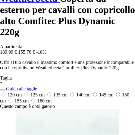
esterno per cavalli con copricollo
alto Comfitec Plus Dynamic
220g
A partire da
189,99 €
155,76 €
-18%
Offri al tuo cavallo il massimo comfort e una protezione incomparabile
con il copridivano Weatherbeeta Comfitec Plus Dynamic 220g.
Taglia
*
Guida alle taglie
120 cm
125 cm
135 cm
140 cm
145 cm
150
cm
155 cm
160 cm
Questo campo è obbligatorio