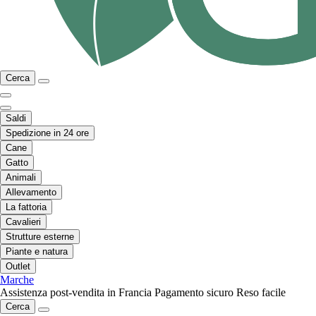
Cerca
Saldi
Spedizione in 24 ore
Cane
Gatto
Animali
Allevamento
La fattoria
Cavalieri
Strutture esterne
Piante e natura
Outlet
Marche
Assistenza post-vendita in Francia
Pagamento sicuro
Reso facile
Cerca