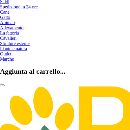
Saldi
Spedizione in 24 ore
Cane
Gatto
Animali
Allevamento
La fattoria
Cavalieri
Strutture esterne
Piante e natura
Outlet
Marche
Aggiunta al carrello...