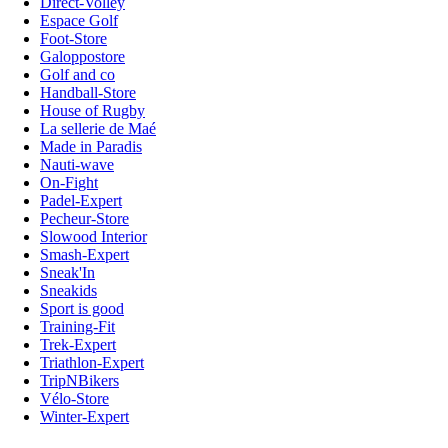
Direct-Volley
Espace Golf
Foot-Store
Galoppostore
Golf and co
Handball-Store
House of Rugby
La sellerie de Maé
Made in Paradis
Nauti-wave
On-Fight
Padel-Expert
Pecheur-Store
Slowood Interior
Smash-Expert
Sneak'In
Sneakids
Sport is good
Training-Fit
Trek-Expert
Triathlon-Expert
TripNBikers
Vélo-Store
Winter-Expert