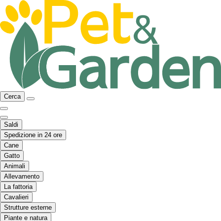
Cerca
Saldi
Spedizione in 24 ore
Cane
Gatto
Animali
Allevamento
La fattoria
Cavalieri
Strutture esterne
Piante e natura