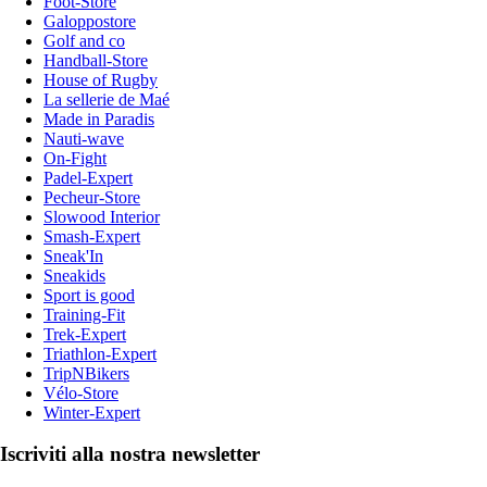
Foot-Store
Galoppostore
Golf and co
Handball-Store
House of Rugby
La sellerie de Maé
Made in Paradis
Nauti-wave
On-Fight
Padel-Expert
Pecheur-Store
Slowood Interior
Smash-Expert
Sneak'In
Sneakids
Sport is good
Training-Fit
Trek-Expert
Triathlon-Expert
TripNBikers
Vélo-Store
Winter-Expert
Iscriviti alla nostra newsletter