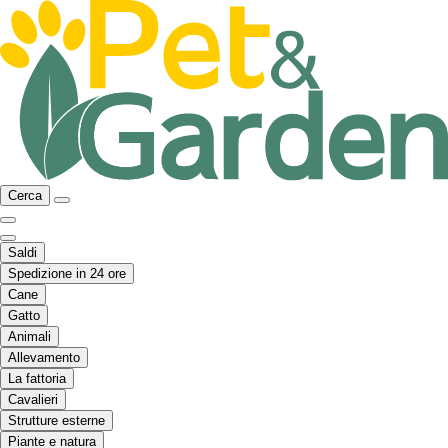
Cerca
Saldi
Spedizione in 24 ore
Cane
Gatto
Animali
Allevamento
La fattoria
Cavalieri
Strutture esterne
Piante e natura