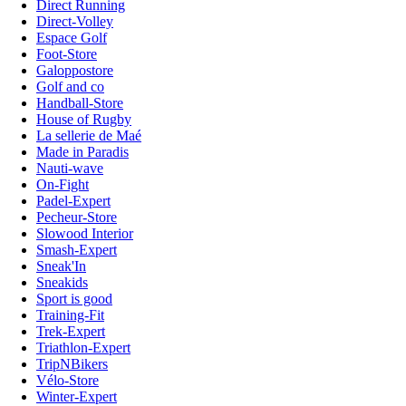
Direct Running
Direct-Volley
Espace Golf
Foot-Store
Galoppostore
Golf and co
Handball-Store
House of Rugby
La sellerie de Maé
Made in Paradis
Nauti-wave
On-Fight
Padel-Expert
Pecheur-Store
Slowood Interior
Smash-Expert
Sneak'In
Sneakids
Sport is good
Training-Fit
Trek-Expert
Triathlon-Expert
TripNBikers
Vélo-Store
Winter-Expert