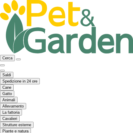
Cerca
Saldi
Spedizione in 24 ore
Cane
Gatto
Animali
Allevamento
La fattoria
Cavalieri
Strutture esterne
Piante e natura