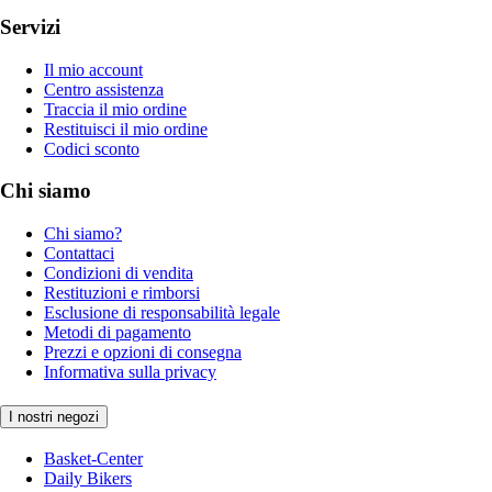
Servizi
Il mio account
Centro assistenza
Traccia il mio ordine
Restituisci il mio ordine
Codici sconto
Chi siamo
Chi siamo?
Contattaci
Condizioni di vendita
Restituzioni e rimborsi
Esclusione di responsabilità legale
Metodi di pagamento
Prezzi e opzioni di consegna
Informativa sulla privacy
I nostri negozi
Basket-Center
Daily Bikers