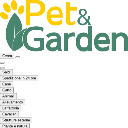
Cerca
Saldi
Spedizione in 24 ore
Cane
Gatto
Animali
Allevamento
La fattoria
Cavalieri
Strutture esterne
Piante e natura