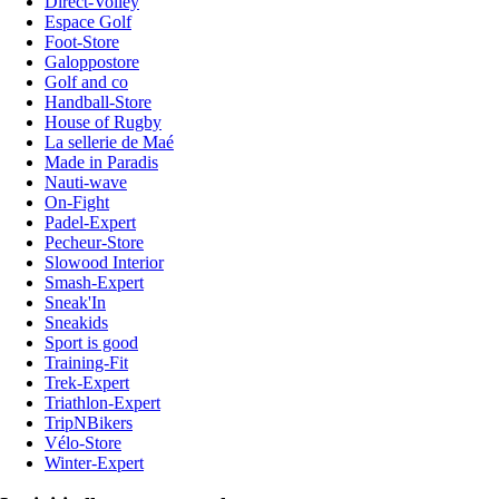
Direct-Volley
Espace Golf
Foot-Store
Galoppostore
Golf and co
Handball-Store
House of Rugby
La sellerie de Maé
Made in Paradis
Nauti-wave
On-Fight
Padel-Expert
Pecheur-Store
Slowood Interior
Smash-Expert
Sneak'In
Sneakids
Sport is good
Training-Fit
Trek-Expert
Triathlon-Expert
TripNBikers
Vélo-Store
Winter-Expert