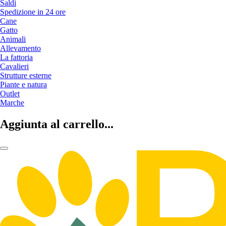
Saldi
Spedizione in 24 ore
Cane
Gatto
Animali
Allevamento
La fattoria
Cavalieri
Strutture esterne
Piante e natura
Outlet
Marche
Aggiunta al carrello...