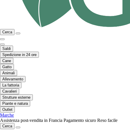
Cerca
Saldi
Spedizione in 24 ore
Cane
Gatto
Animali
Allevamento
La fattoria
Cavalieri
Strutture esterne
Piante e natura
Outlet
Marche
Assistenza post-vendita in Francia
Pagamento sicuro
Reso facile
Cerca