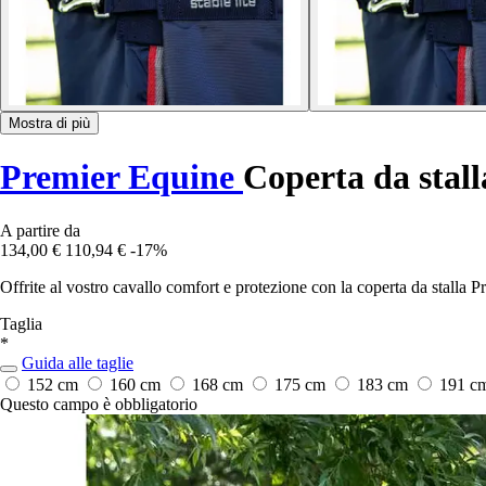
Mostra di più
Premier Equine
Coperta da stall
A partire da
134,00 €
110,94 €
-17%
Offrite al vostro cavallo comfort e protezione con la coperta da stalla P
Taglia
*
Guida alle taglie
152 cm
160 cm
168 cm
175 cm
183 cm
191 c
Questo campo è obbligatorio