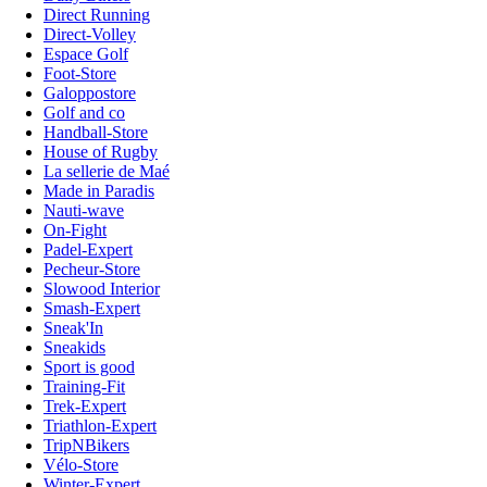
Direct Running
Direct-Volley
Espace Golf
Foot-Store
Galoppostore
Golf and co
Handball-Store
House of Rugby
La sellerie de Maé
Made in Paradis
Nauti-wave
On-Fight
Padel-Expert
Pecheur-Store
Slowood Interior
Smash-Expert
Sneak'In
Sneakids
Sport is good
Training-Fit
Trek-Expert
Triathlon-Expert
TripNBikers
Vélo-Store
Winter-Expert