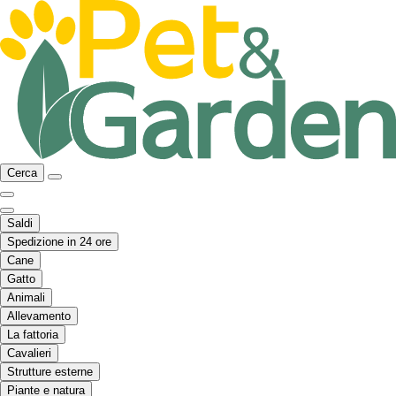
Cerca
Saldi
Spedizione in 24 ore
Cane
Gatto
Animali
Allevamento
La fattoria
Cavalieri
Strutture esterne
Piante e natura