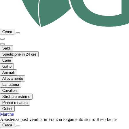
Cerca
Saldi
Spedizione in 24 ore
Cane
Gatto
Animali
Allevamento
La fattoria
Cavalieri
Strutture esterne
Piante e natura
Outlet
Marche
Assistenza post-vendita in Francia
Pagamento sicuro
Reso facile
Cerca