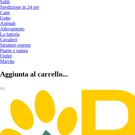
Saldi
Spedizione in 24 ore
Cane
Gatto
Animali
Allevamento
La fattoria
Cavalieri
Strutture esterne
Piante e natura
Outlet
Marche
Aggiunta al carrello...