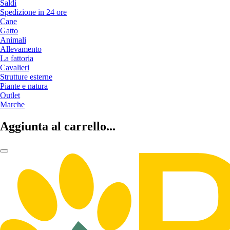
Saldi
Spedizione in 24 ore
Cane
Gatto
Animali
Allevamento
La fattoria
Cavalieri
Strutture esterne
Piante e natura
Outlet
Marche
Aggiunta al carrello...