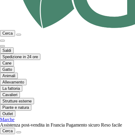
Cerca
Saldi
Spedizione in 24 ore
Cane
Gatto
Animali
Allevamento
La fattoria
Cavalieri
Strutture esterne
Piante e natura
Outlet
Marche
Assistenza post-vendita in Francia
Pagamento sicuro
Reso facile
Cerca