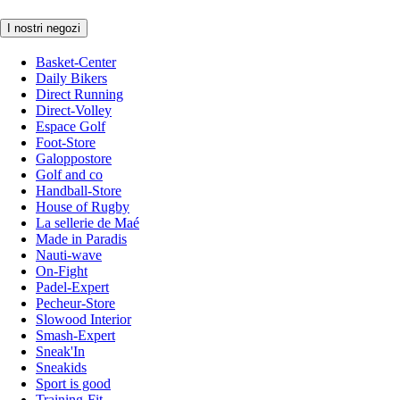
I nostri negozi
Basket-Center
Daily Bikers
Direct Running
Direct-Volley
Espace Golf
Foot-Store
Galoppostore
Golf and co
Handball-Store
House of Rugby
La sellerie de Maé
Made in Paradis
Nauti-wave
On-Fight
Padel-Expert
Pecheur-Store
Slowood Interior
Smash-Expert
Sneak'In
Sneakids
Sport is good
Training-Fit