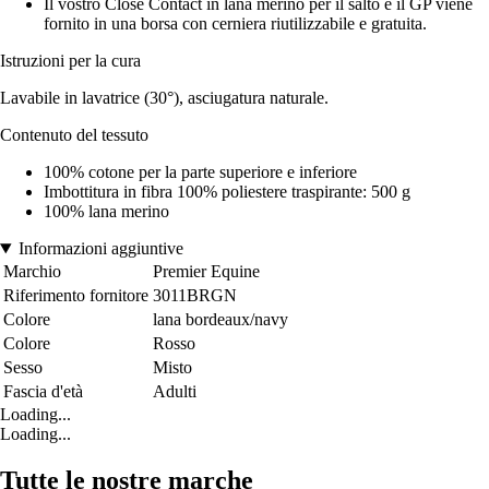
Il vostro Close Contact in lana merino per il salto e il GP viene
fornito in una borsa con cerniera riutilizzabile e gratuita.
Istruzioni per la cura
Lavabile in lavatrice (30°), asciugatura naturale.
Contenuto del tessuto
100% cotone per la parte superiore e inferiore
Imbottitura in fibra 100% poliestere traspirante: 500 g
100% lana merino
Informazioni aggiuntive
Marchio
Premier Equine
Riferimento fornitore
3011BRGN
Colore
lana bordeaux/navy
Colore
Rosso
Sesso
Misto
Fascia d'età
Adulti
Loading...
Loading...
Tutte le nostre marche