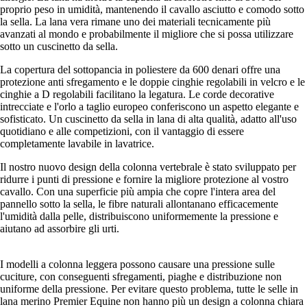
proprio peso in umidità, mantenendo il cavallo asciutto e comodo sotto
la sella. La lana vera rimane uno dei materiali tecnicamente più
avanzati al mondo e probabilmente il migliore che si possa utilizzare
sotto un cuscinetto da sella.
La copertura del sottopancia in poliestere da 600 denari offre una
protezione anti sfregamento e le doppie cinghie regolabili in velcro e le
cinghie a D regolabili facilitano la legatura. Le corde decorative
intrecciate e l'orlo a taglio europeo conferiscono un aspetto elegante e
sofisticato. Un cuscinetto da sella in lana di alta qualità, adatto all'uso
quotidiano e alle competizioni, con il vantaggio di essere
completamente lavabile in lavatrice.
Il nostro nuovo design della colonna vertebrale è stato sviluppato per
ridurre i punti di pressione e fornire la migliore protezione al vostro
cavallo. Con una superficie più ampia che copre l'intera area del
pannello sotto la sella, le fibre naturali allontanano efficacemente
l'umidità dalla pelle, distribuiscono uniformemente la pressione e
aiutano ad assorbire gli urti.
I modelli a colonna leggera possono causare una pressione sulle
cuciture, con conseguenti sfregamenti, piaghe e distribuzione non
uniforme della pressione. Per evitare questo problema, tutte le selle in
lana merino Premier Equine non hanno più un design a colonna chiara