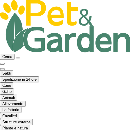
Cerca
Saldi
Spedizione in 24 ore
Cane
Gatto
Animali
Allevamento
La fattoria
Cavalieri
Strutture esterne
Piante e natura