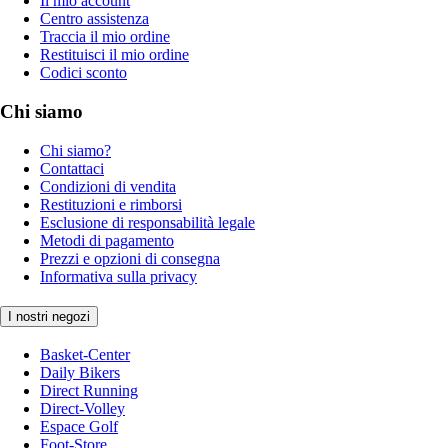
Il mio account
Centro assistenza
Traccia il mio ordine
Restituisci il mio ordine
Codici sconto
Chi siamo
Chi siamo?
Contattaci
Condizioni di vendita
Restituzioni e rimborsi
Esclusione di responsabilità legale
Metodi di pagamento
Prezzi e opzioni di consegna
Informativa sulla privacy
I nostri negozi
Basket-Center
Daily Bikers
Direct Running
Direct-Volley
Espace Golf
Foot-Store