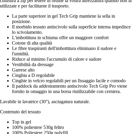
chiusura a zip per tenere in ordine la vostra attrezzatura quando non la
utilizzate e per facilitarne il trasporto.
La parte superiore in gel Tech Grip mantiene la sella in
posizione.
Il morbido tessuto antiscivolo sulla superficie interna impedisce
lo scivolamento.
L'imbottitura in schiuma offre un maggiore comfort
Cotone di alta qualità
Le fibre traspiranti dell'imbottitura eliminano il sudore e
l'umidità.
Riduce al minimo l'accumulo di calore e sudore
Vestibilità da dressage
Garrese alto
Cinghia a D regolabile
Cinghie in velcro regolabili per un fissaggio facile e comodo
Il paddock da addestramento antiscivolo Tech Grip Pro viene
fornito in omaggio in una borsa riutilizzabile con cerniera.
Lavabile in lavatrice (30°), asciugatura naturale.
Contenuto del tessuto
Top in gel
100% poliestere 530g feltro
100% Poliestere 250g polyfill