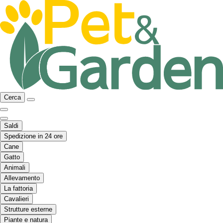
Cerca
Saldi
Spedizione in 24 ore
Cane
Gatto
Animali
Allevamento
La fattoria
Cavalieri
Strutture esterne
Piante e natura