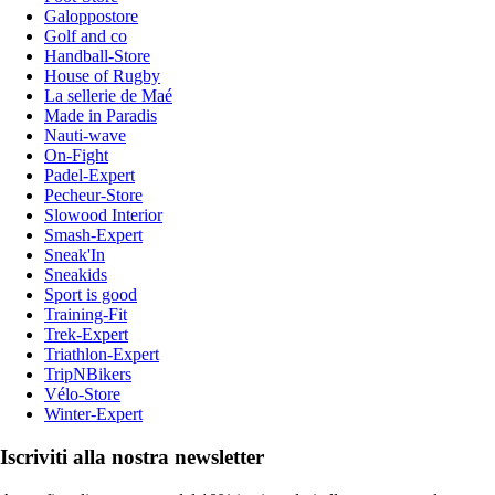
Galoppostore
Golf and co
Handball-Store
House of Rugby
La sellerie de Maé
Made in Paradis
Nauti-wave
On-Fight
Padel-Expert
Pecheur-Store
Slowood Interior
Smash-Expert
Sneak'In
Sneakids
Sport is good
Training-Fit
Trek-Expert
Triathlon-Expert
TripNBikers
Vélo-Store
Winter-Expert
Iscriviti alla nostra newsletter