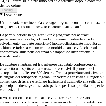
+4,73 €
offerti sul tuo prossimo ordine
Accreditati dopo la conferma
del tuo ordine
Loading...
Descrizione
Un innovativo cuscinetto da dressage progettato con una combinazione
di gel tecnici, tessuti antiscivolo e cotone di alta qualità.
La parte superiore in gel Tech Grip è progettata per adattarsi
perfettamente alla sella, riducendo i movimenti indesiderati e lo
scivolamento. La parte superiore è inoltre delicatamente imbottita di
schiuma e foderata con un tessuto morbido e antiscivolo che risulta
confortevole sulla pelle del cavallo e impedisce ulteriormente lo
scivolamento.
Le cuciture a fantasia sul lato inferiore trapuntato conferiscono al
cuscinetto un aspetto e una sensazione esclusivi. Il pannello del
sottopancia in poliestere 600 denari offre una protezione antiscivolo e
le cinghie del sottopancia regolabili in velcro e i cosciali a D regolabili
consentono di fissare e regolare facilmente il cuscinetto alla sella. È il
paracolpi da dressage antiscivolo perfetto per l'uso quotidiano o per le
competizioni.
Il vostro cuscinetto da sella antiscivolo Tech Grip Pro è stato
accuratamente confezionato a mano in un sacchetto riutilizzabile con