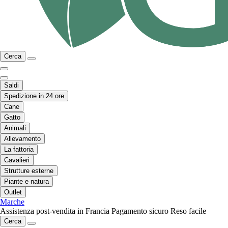
Cerca
Saldi
Spedizione in 24 ore
Cane
Gatto
Animali
Allevamento
La fattoria
Cavalieri
Strutture esterne
Piante e natura
Outlet
Marche
Assistenza post-vendita in Francia
Pagamento sicuro
Reso facile
Cerca