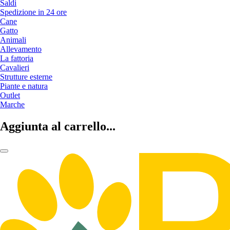
Saldi
Spedizione in 24 ore
Cane
Gatto
Animali
Allevamento
La fattoria
Cavalieri
Strutture esterne
Piante e natura
Outlet
Marche
Aggiunta al carrello...