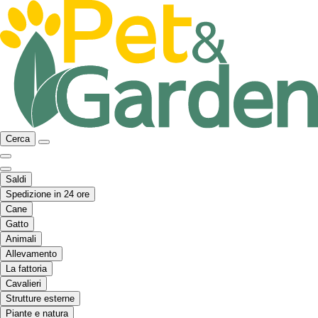
Cerca
Saldi
Spedizione in 24 ore
Cane
Gatto
Animali
Allevamento
La fattoria
Cavalieri
Strutture esterne
Piante e natura