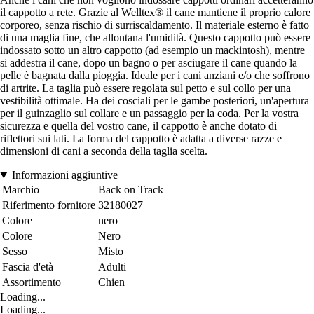
il cappotto a rete. Grazie al Welltex® il cane mantiene il proprio calore
corporeo, senza rischio di surriscaldamento. Il materiale esterno è fatto
di una maglia fine, che allontana l'umidità. Questo cappotto può essere
indossato sotto un altro cappotto (ad esempio un mackintosh), mentre
si addestra il cane, dopo un bagno o per asciugare il cane quando la
pelle è bagnata dalla pioggia. Ideale per i cani anziani e/o che soffrono
di artrite. La taglia può essere regolata sul petto e sul collo per una
vestibilità ottimale. Ha dei cosciali per le gambe posteriori, un'apertura
per il guinzaglio sul collare e un passaggio per la coda. Per la vostra
sicurezza e quella del vostro cane, il cappotto è anche dotato di
riflettori sui lati. La forma del cappotto è adatta a diverse razze e
dimensioni di cani a seconda della taglia scelta.
Informazioni aggiuntive
Marchio
Back on Track
Riferimento fornitore
32180027
Colore
nero
Colore
Nero
Sesso
Misto
Fascia d'età
Adulti
Assortimento
Chien
Loading...
Loading...