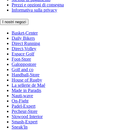
Prezzi e opzioni di consegna
Informativa sulla privacy
I nostri negozi
Basket-Center
Daily Bikers
Direct Running
Direct-Volley
Espace Golf
Foot-Store
Galoppostore
Golf and co
Handball-Store
House of Rugby
La sellerie de Maé
Made in Paradis
Nauti-wave
On-Fight
Padel-Expert
Pecheur-Store
Slowood Interior
Smash-Expert
Sneak'In