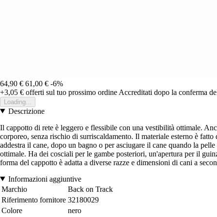
64,90 €
61,00 €
-6%
+3,05 €
offerti sul tuo prossimo ordine
Accreditati dopo la conferma de
Loading...
Descrizione
Il cappotto di rete è leggero e flessibile con una vestibilità ottimale. 
corporeo, senza rischio di surriscaldamento. Il materiale esterno è fatt
addestra il cane, dopo un bagno o per asciugare il cane quando la pelle è 
ottimale. Ha dei cosciali per le gambe posteriori, un'apertura per il guinz
forma del cappotto è adatta a diverse razze e dimensioni di cani a second
Informazioni aggiuntive
Marchio
Back on Track
Riferimento fornitore
32180029
Colore
nero