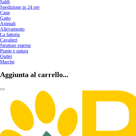
Saldi
Spedizione in 24 ore
Cane
Gatto
Animali
Allevamento
La fattoria
Cavalieri
Strutture esterne
Piante e natura
Outlet
Marche
Aggiunta al carrello...