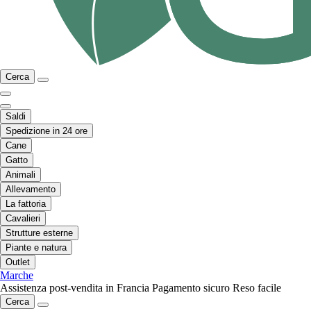
Cerca
Saldi
Spedizione in 24 ore
Cane
Gatto
Animali
Allevamento
La fattoria
Cavalieri
Strutture esterne
Piante e natura
Outlet
Marche
Assistenza post-vendita in Francia
Pagamento sicuro
Reso facile
Cerca