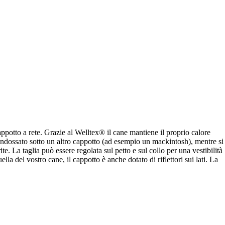
cappotto a rete. Grazie al Welltex® il cane mantiene il proprio calore
e indossato sotto un altro cappotto (ad esempio un mackintosh), mentre si
e. La taglia può essere regolata sul petto e sul collo per una vestibilità
lla del vostro cane, il cappotto è anche dotato di riflettori sui lati. La