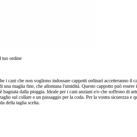
l tuo ordine
Anche i cani che non vogliono indossare cappotti ordinari accetteranno il 
o di una maglia fine, che allontana l'umidità. Questo cappotto può esser
bagnata dalla pioggia. Ideale per i cani anziani e/o che soffrono di artrit
aglio sul collare e un passaggio per la coda. Per la vostra sicurezza e que
a della taglia scelta.