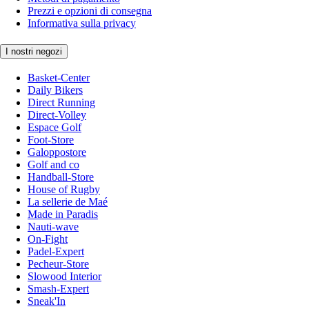
Prezzi e opzioni di consegna
Informativa sulla privacy
I nostri negozi
Basket-Center
Daily Bikers
Direct Running
Direct-Volley
Espace Golf
Foot-Store
Galoppostore
Golf and co
Handball-Store
House of Rugby
La sellerie de Maé
Made in Paradis
Nauti-wave
On-Fight
Padel-Expert
Pecheur-Store
Slowood Interior
Smash-Expert
Sneak'In