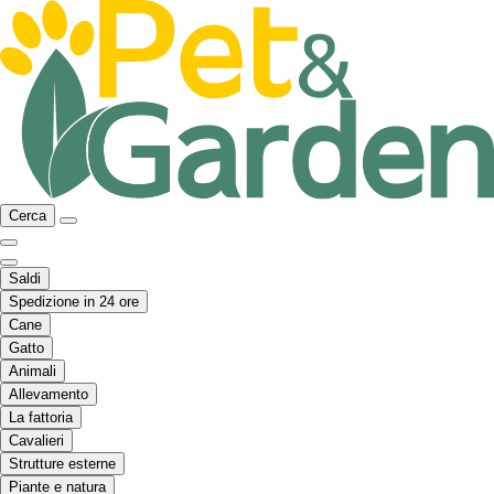
Cerca
Saldi
Spedizione in 24 ore
Cane
Gatto
Animali
Allevamento
La fattoria
Cavalieri
Strutture esterne
Piante e natura