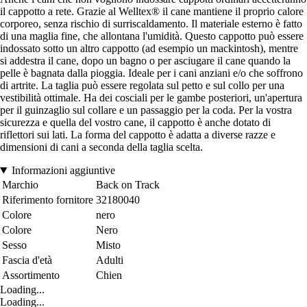
il cappotto a rete. Grazie al Welltex® il cane mantiene il proprio calore
corporeo, senza rischio di surriscaldamento. Il materiale esterno è fatto
di una maglia fine, che allontana l'umidità. Questo cappotto può essere
indossato sotto un altro cappotto (ad esempio un mackintosh), mentre
si addestra il cane, dopo un bagno o per asciugare il cane quando la
pelle è bagnata dalla pioggia. Ideale per i cani anziani e/o che soffrono
di artrite. La taglia può essere regolata sul petto e sul collo per una
vestibilità ottimale. Ha dei cosciali per le gambe posteriori, un'apertura
per il guinzaglio sul collare e un passaggio per la coda. Per la vostra
sicurezza e quella del vostro cane, il cappotto è anche dotato di
riflettori sui lati. La forma del cappotto è adatta a diverse razze e
dimensioni di cani a seconda della taglia scelta.
Informazioni aggiuntive
Marchio
Back on Track
Riferimento fornitore
32180040
Colore
nero
Colore
Nero
Sesso
Misto
Fascia d'età
Adulti
Assortimento
Chien
Loading...
Loading...