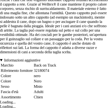
il cappotto a rete. Grazie al Welltex® il cane mantiene il proprio calore
corporeo, senza rischio di surriscaldamento. Il materiale esterno è fatto
di una maglia fine, che allontana l'umidità. Questo cappotto può essere
indossato sotto un altro cappotto (ad esempio un mackintosh), mentre
si addestra il cane, dopo un bagno o per asciugare il cane quando la
pelle è bagnata dalla pioggia. Ideale per i cani anziani e/o che soffrono
di artrite. La taglia può essere regolata sul petto e sul collo per una
vestibilità ottimale. Ha dei cosciali per le gambe posteriori, un'apertura
per il guinzaglio sul collare e un passaggio per la coda. Per la vostra
sicurezza e quella del vostro cane, il cappotto è anche dotato di
riflettori sui lati. La forma del cappotto è adatta a diverse razze e
dimensioni di cani a seconda della taglia scelta.
Informazioni aggiuntive
Marchio
Back on Track
Riferimento fornitore
32180074
Colore
nero
Colore
Nero
Sesso
Misto
Fascia d'età
Adulti
Assortimento
Chien
Loading...
Loading...