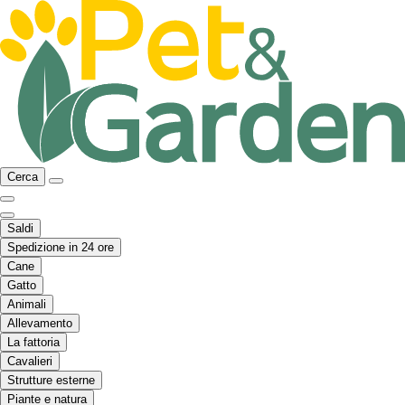
Cerca
Saldi
Spedizione in 24 ore
Cane
Gatto
Animali
Allevamento
La fattoria
Cavalieri
Strutture esterne
Piante e natura