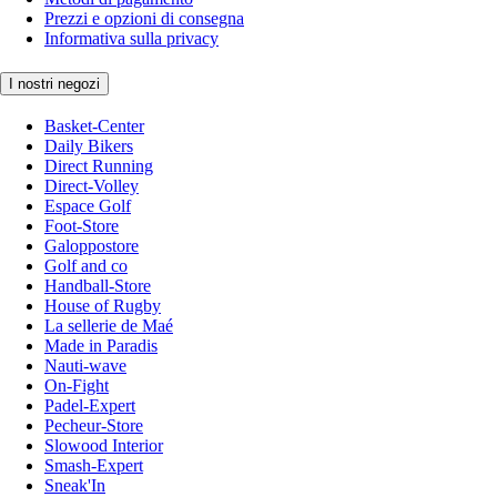
Prezzi e opzioni di consegna
Informativa sulla privacy
I nostri negozi
Basket-Center
Daily Bikers
Direct Running
Direct-Volley
Espace Golf
Foot-Store
Galoppostore
Golf and co
Handball-Store
House of Rugby
La sellerie de Maé
Made in Paradis
Nauti-wave
On-Fight
Padel-Expert
Pecheur-Store
Slowood Interior
Smash-Expert
Sneak'In