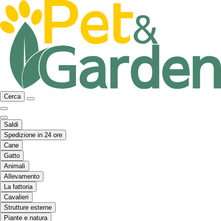
Cerca
Saldi
Spedizione in 24 ore
Cane
Gatto
Animali
Allevamento
La fattoria
Cavalieri
Strutture esterne
Piante e natura