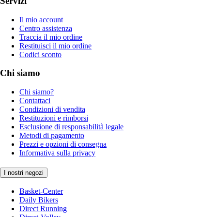
Servizi
Il mio account
Centro assistenza
Traccia il mio ordine
Restituisci il mio ordine
Codici sconto
Chi siamo
Chi siamo?
Contattaci
Condizioni di vendita
Restituzioni e rimborsi
Esclusione di responsabilità legale
Metodi di pagamento
Prezzi e opzioni di consegna
Informativa sulla privacy
I nostri negozi
Basket-Center
Daily Bikers
Direct Running