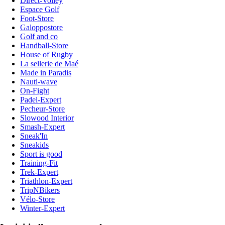
Direct-Volley
Espace Golf
Foot-Store
Galoppostore
Golf and co
Handball-Store
House of Rugby
La sellerie de Maé
Made in Paradis
Nauti-wave
On-Fight
Padel-Expert
Pecheur-Store
Slowood Interior
Smash-Expert
Sneak'In
Sneakids
Sport is good
Training-Fit
Trek-Expert
Triathlon-Expert
TripNBikers
Vélo-Store
Winter-Expert