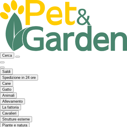
Cerca
Saldi
Spedizione in 24 ore
Cane
Gatto
Animali
Allevamento
La fattoria
Cavalieri
Strutture esterne
Piante e natura