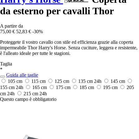
da esterno per cavalli Thor
A partire da
75,00 €
52,83 €
-30%
Proteggete il vostro cavallo con stile ed efficienza grazie alla coperta
impermeabile Thor Harry's Horse. Senza cuciture, leggera e resistente,
è l'alleato ideale per tutte le stagioni.
Taglia
*
Guida alle taglie
105 cm
115 cm
125 cm
135 cm
24h
145 cm
155 cm
24h
165 cm
175 cm
185 cm
195 cm
205
cm
24h
215 cm
24h
Questo campo è obbligatorio