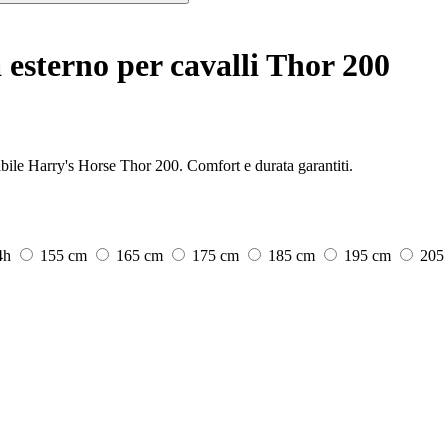
esterno per cavalli Thor 200
abile Harry's Horse Thor 200. Comfort e durata garantiti.
4h
155 cm
165 cm
175 cm
185 cm
195 cm
205