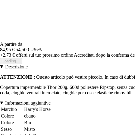
A partire da
84,95 €
54,50 €
-36%
+2,73 €
offerti sul tuo prossimo ordine
Accreditati dopo la conferma de
Loading...
Descrizione
ATTENZIONE
: Questo articolo può vestire piccolo. In caso di dubbio 
Copertura impermeabile Thor 200g. 600d poliestere Ripstop, senza cuciture 
coda, cinghie ventrali incrociate, cinghie per cosce elastiche rimovibili.
Informazioni aggiuntive
Marchio
Harry's Horse
Colore
ebano
Colore
Blu
Sesso
Misto