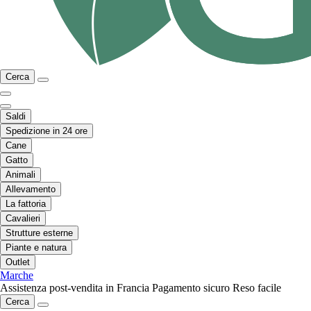
Cerca
Saldi
Spedizione in 24 ore
Cane
Gatto
Animali
Allevamento
La fattoria
Cavalieri
Strutture esterne
Piante e natura
Outlet
Marche
Assistenza post-vendita in Francia
Pagamento sicuro
Reso facile
Cerca