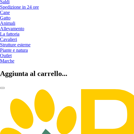
Saldi
Spedizione in 24 ore
Cane
Gatto
Animali
Allevamento
La fattoria
Cavalieri
Strutture esterne
Piante e natura
Outlet
Marche
Aggiunta al carrello...