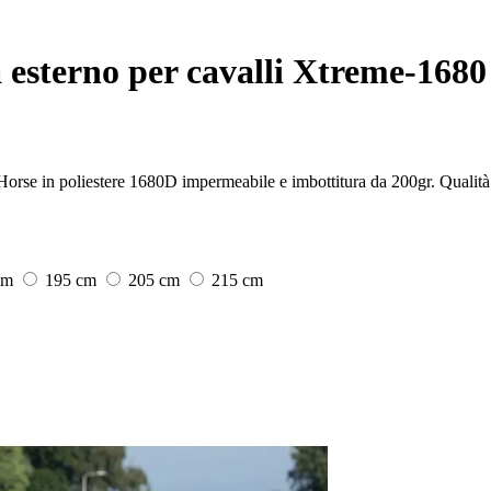
esterno per cavalli Xtreme-1680
 Horse in poliestere 1680D impermeabile e imbottitura da 200gr. Qualità 
cm
195 cm
205 cm
215 cm