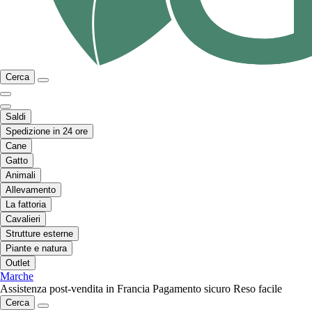
Cerca
Saldi
Spedizione in 24 ore
Cane
Gatto
Animali
Allevamento
La fattoria
Cavalieri
Strutture esterne
Piante e natura
Outlet
Marche
Assistenza post-vendita in Francia
Pagamento sicuro
Reso facile
Cerca