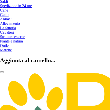
Saldi
Spedizione in 24 ore
Cane
Gatto
Animali
Allevamento
La fattoria
Cavalieri
Strutture esterne
Piante e natura
Outlet
Marche
Aggiunta al carrello...