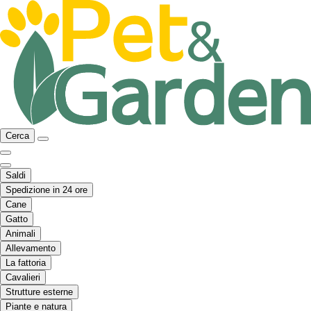
Cerca
Saldi
Spedizione in 24 ore
Cane
Gatto
Animali
Allevamento
La fattoria
Cavalieri
Strutture esterne
Piante e natura