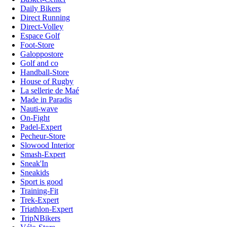
Daily Bikers
Direct Running
Direct-Volley
Espace Golf
Foot-Store
Galoppostore
Golf and co
Handball-Store
House of Rugby
La sellerie de Maé
Made in Paradis
Nauti-wave
On-Fight
Padel-Expert
Pecheur-Store
Slowood Interior
Smash-Expert
Sneak'In
Sneakids
Sport is good
Training-Fit
Trek-Expert
Triathlon-Expert
TripNBikers