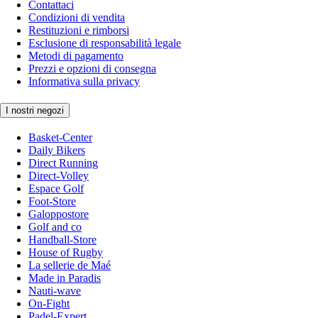
Contattaci
Condizioni di vendita
Restituzioni e rimborsi
Esclusione di responsabilità legale
Metodi di pagamento
Prezzi e opzioni di consegna
Informativa sulla privacy
I nostri negozi
Basket-Center
Daily Bikers
Direct Running
Direct-Volley
Espace Golf
Foot-Store
Galoppostore
Golf and co
Handball-Store
House of Rugby
La sellerie de Maé
Made in Paradis
Nauti-wave
On-Fight
Padel-Expert