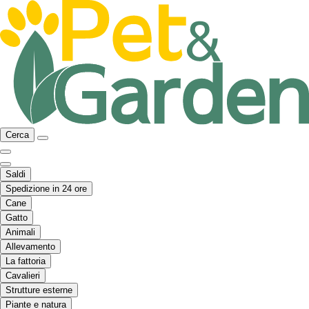
Cerca
Saldi
Spedizione in 24 ore
Cane
Gatto
Animali
Allevamento
La fattoria
Cavalieri
Strutture esterne
Piante e natura