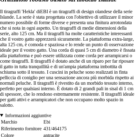
Il tiragraffi 'Hekla' diEBI è un tiragraffi di design olandese della serie
Islande. La serie è stata progettata con l'obiettivo di utilizzare il minor
numero possibile di forme diverse e presenta una finitura arrotondata
che si nota in ogni aspetto. Un tiragraffi di medie dimensioni della
serie, alto 125 cm. Ma il tiragraffi ha molte caratteristiche interessanti
che il vostro gatto apprezzerà sicuramente. La piattaforma extra-large,
alta 125 cm, è comoda e spaziosa e lo rende un punto di osservazione
ideale per il vostro gatto. Una corda di quasi 5 cm di diametro è fissata
alla piattaforma e può essere utilizzata come corda per arrampicarsi o
come tiragraffi. Il tiragraffi è dotato anche di un riparo per far riposare
il gatto in tutta tranquillità e di un'ampia piattaforma imbottita di
schiuma sotto il tessuto. I cuscini in peluche sono realizzati in finta
pelliccia di coniglio per una sensazione ancora più morbida rispetto ai
normali peluche. Il tiragraffi è rivestito da un morbido tessuto interno,
perfetto per qualsiasi interno. È dotato di 2 grandi pali in sisal di 1 cm
di spessore, che lo rendono estremamente resistente. Il tiragraffi ideale
per gatti attivi e arrampicatori che non occupano molto spazio in
salotto.
Informazioni aggiuntive
Marchio
Ebi
Riferimento fornitore
431/464175
Colore
antracite