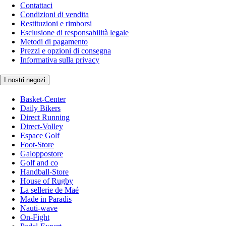
Contattaci
Condizioni di vendita
Restituzioni e rimborsi
Esclusione di responsabilità legale
Metodi di pagamento
Prezzi e opzioni di consegna
Informativa sulla privacy
I nostri negozi
Basket-Center
Daily Bikers
Direct Running
Direct-Volley
Espace Golf
Foot-Store
Galoppostore
Golf and co
Handball-Store
House of Rugby
La sellerie de Maé
Made in Paradis
Nauti-wave
On-Fight