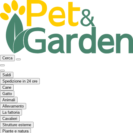
Cerca
Saldi
Spedizione in 24 ore
Cane
Gatto
Animali
Allevamento
La fattoria
Cavalieri
Strutture esterne
Piante e natura