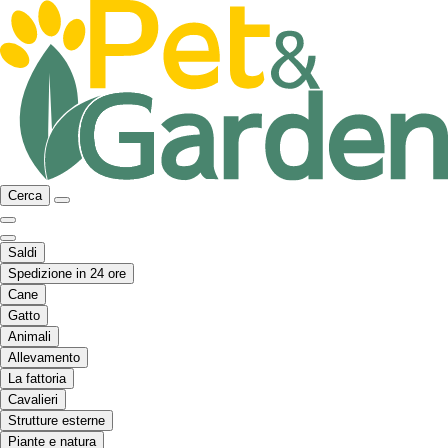
Cerca
Saldi
Spedizione in 24 ore
Cane
Gatto
Animali
Allevamento
La fattoria
Cavalieri
Strutture esterne
Piante e natura