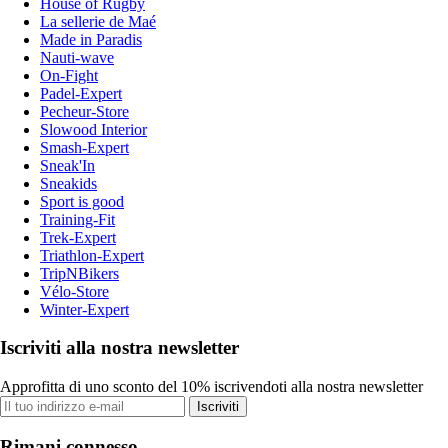
House of Rugby
La sellerie de Maé
Made in Paradis
Nauti-wave
On-Fight
Padel-Expert
Pecheur-Store
Slowood Interior
Smash-Expert
Sneak'In
Sneakids
Sport is good
Training-Fit
Trek-Expert
Triathlon-Expert
TripNBikers
Vélo-Store
Winter-Expert
Iscriviti alla nostra newsletter
Approfitta di uno sconto del 10% iscrivendoti alla nostra newsletter
Iscriviti
Rimani connesso