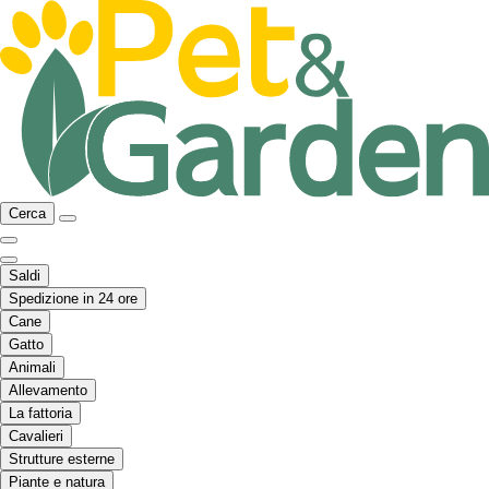
Cerca
Saldi
Spedizione in 24 ore
Cane
Gatto
Animali
Allevamento
La fattoria
Cavalieri
Strutture esterne
Piante e natura