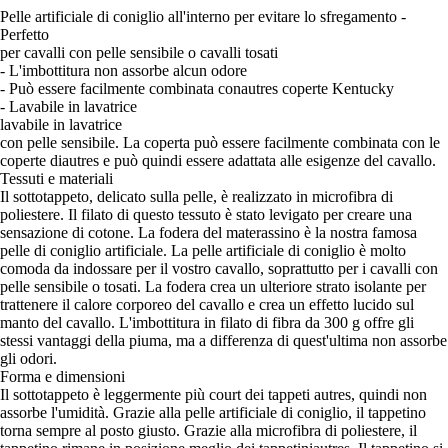
Pelle artificiale di coniglio all'interno per evitare lo sfregamento -
Perfetto
per cavalli con pelle sensibile o cavalli tosati
- L'imbottitura non assorbe alcun odore
- Può essere facilmente combinata conautres coperte Kentucky
- Lavabile in lavatrice
lavabile in lavatrice
con pelle sensibile. La coperta può essere facilmente combinata con le
coperte diautres e può quindi essere adattata alle esigenze del cavallo.
Tessuti e materiali
Il sottotappeto, delicato sulla pelle, è realizzato in microfibra di
poliestere. Il filato di questo tessuto è stato levigato per creare una
sensazione di cotone. La fodera del materassino è la nostra famosa
pelle di coniglio artificiale. La pelle artificiale di coniglio è molto
comoda da indossare per il vostro cavallo, soprattutto per i cavalli con
pelle sensibile o tosati. La fodera crea un ulteriore strato isolante per
trattenere il calore corporeo del cavallo e crea un effetto lucido sul
manto del cavallo. L'imbottitura in filato di fibra da 300 g offre gli
stessi vantaggi della piuma, ma a differenza di quest'ultima non assorbe
gli odori.
Forma e dimensioni
Il sottotappeto è leggermente più court dei tappeti autres, quindi non
assorbe l'umidità. Grazie alla pelle artificiale di coniglio, il tappetino
torna sempre al posto giusto. Grazie alla microfibra di poliestere, il