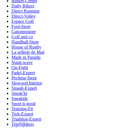
Basket-Center
Daily Bikers
Direct Running
Direct-Volley
Espace Golf
Foot-Store
Galoppostore
Golf and co
Handball-Store
House of Rugby
La sellerie de Maé
Made in Paradis
Nauti-wave
On-Fight
Padel-Expert
Pecheur-Store
Slowood Interior
Smash-Expert
Sneak'In
Sneakids
Sport is good
Training-Fit
Trek-Expert
Triathlon-Expert
TripNBikers