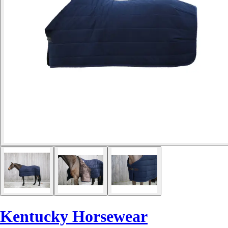
Kentucky Horsewear