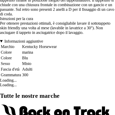
tappetino rimane in posizione meglio dei tappetiniautres. Il tappetino si
chiude con una chiusura frontale in combinazione con un gancio e un
passante. Sul retro sono presenti 2 anelli a D per il fissaggio di un cavo
di coda.
Istruzioni per la cura
Per ottenere prestazioni ottimali, è consigliabile lavare il sottotappeto
skin friendly una volta al mese (lavabile in lavatrice a 30°). Non
asciugare il tappeto in asciugatrice dopo il lavaggio.
Informazioni aggiuntive
Marchio
Kentucky Horsewear
Colore
marina
Colore
Blu
Sesso
Misto
Fascia d'età
Adulti
Grammatura
300
Loading...
Loading...
Tutte le nostre marche