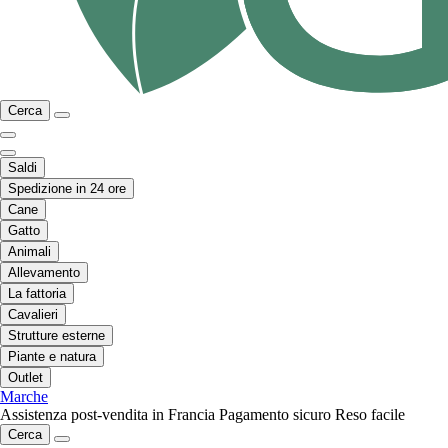
Cerca
Saldi
Spedizione in 24 ore
Cane
Gatto
Animali
Allevamento
La fattoria
Cavalieri
Strutture esterne
Piante e natura
Outlet
Marche
Assistenza post-vendita in Francia
Pagamento sicuro
Reso facile
Cerca