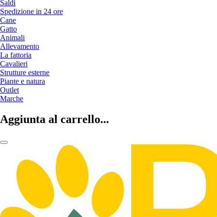
Saldi
Spedizione in 24 ore
Cane
Gatto
Animali
Allevamento
La fattoria
Cavalieri
Strutture esterne
Piante e natura
Outlet
Marche
Aggiunta al carrello...