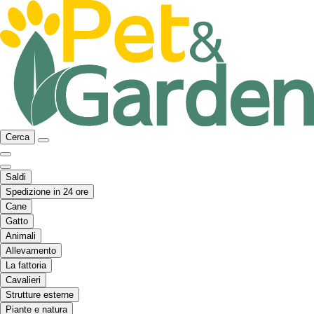
Cerca
Saldi
Spedizione in 24 ore
Cane
Gatto
Animali
Allevamento
La fattoria
Cavalieri
Strutture esterne
Piante e natura