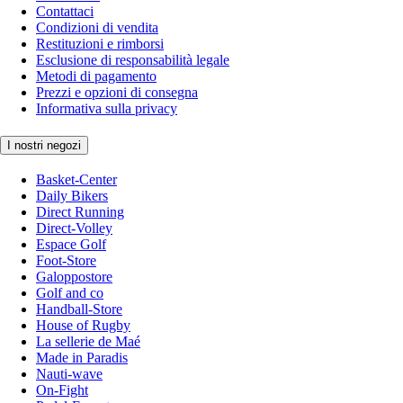
Contattaci
Condizioni di vendita
Restituzioni e rimborsi
Esclusione di responsabilità legale
Metodi di pagamento
Prezzi e opzioni di consegna
Informativa sulla privacy
I nostri negozi
Basket-Center
Daily Bikers
Direct Running
Direct-Volley
Espace Golf
Foot-Store
Galoppostore
Golf and co
Handball-Store
House of Rugby
La sellerie de Maé
Made in Paradis
Nauti-wave
On-Fight