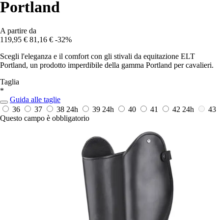
Portland
A partire da
119,95 €
81,16 €
-32%
Scegli l'eleganza e il comfort con gli stivali da equitazione ELT
Portland, un prodotto imperdibile della gamma Portland per cavalieri.
Taglia
*
Guida alle taglie
36
37
38
24h
39
24h
40
41
42
24h
43
Questo campo è obbligatorio