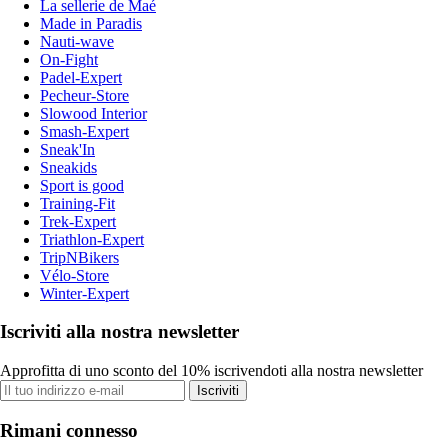
La sellerie de Maé
Made in Paradis
Nauti-wave
On-Fight
Padel-Expert
Pecheur-Store
Slowood Interior
Smash-Expert
Sneak'In
Sneakids
Sport is good
Training-Fit
Trek-Expert
Triathlon-Expert
TripNBikers
Vélo-Store
Winter-Expert
Iscriviti alla nostra newsletter
Approfitta di uno sconto del 10% iscrivendoti alla nostra newsletter
Iscriviti
Rimani connesso