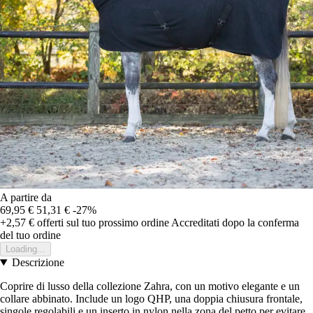
A partire da
69,95 €
51,31 €
-27%
+2,57 €
offerti sul tuo prossimo ordine
Accreditati dopo la conferma
del tuo ordine
Loading...
Descrizione
Coprire di lusso della collezione Zahra, con un motivo elegante e un
collare abbinato. Include un logo QHP, una doppia chiusura frontale,
singole regolabili e un inserto in nylon nella zona del petto per evitare