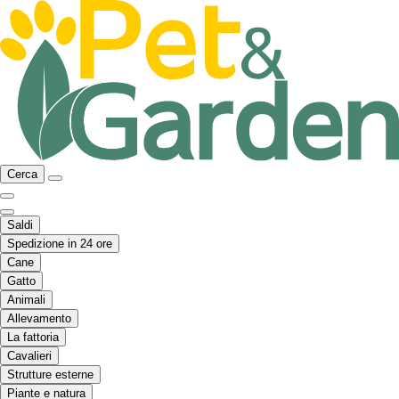
Cerca
Saldi
Spedizione in 24 ore
Cane
Gatto
Animali
Allevamento
La fattoria
Cavalieri
Strutture esterne
Piante e natura