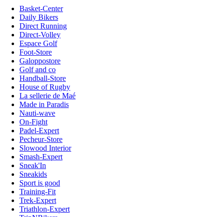
Basket-Center
Daily Bikers
Direct Running
Direct-Volley
Espace Golf
Foot-Store
Galoppostore
Golf and co
Handball-Store
House of Rugby
La sellerie de Maé
Made in Paradis
Nauti-wave
On-Fight
Padel-Expert
Pecheur-Store
Slowood Interior
Smash-Expert
Sneak'In
Sneakids
Sport is good
Training-Fit
Trek-Expert
Triathlon-Expert