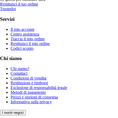
Restituisci il tuo ordine
Trustpilot
Servizi
Il mio account
Centro assistenza
Traccia il mio ordine
Restituisci il mio ordine
Codici sconto
Chi siamo
Chi siamo?
Contattaci
Condizioni di vendita
Restituzioni e rimborsi
Esclusione di responsabilità legale
Metodi di pagamento
Prezzi e opzioni di consegna
Informativa sulla privacy
I nostri negozi