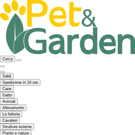
Cerca
Saldi
Spedizione in 24 ore
Cane
Gatto
Animali
Allevamento
La fattoria
Cavalieri
Strutture esterne
Piante e natura