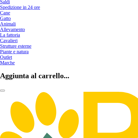
Saldi
Spedizione in 24 ore
Cane
Gatto
Animali
Allevamento
La fattoria
Cavalieri
Strutture esterne
Piante e natura
Outlet
Marche
Aggiunta al carrello...