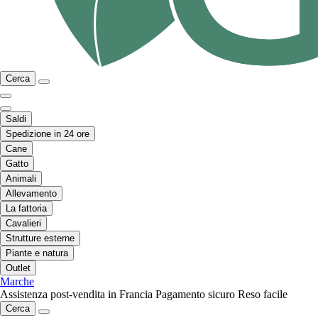
Cerca
Saldi
Spedizione in 24 ore
Cane
Gatto
Animali
Allevamento
La fattoria
Cavalieri
Strutture esterne
Piante e natura
Outlet
Marche
Assistenza post-vendita in Francia
Pagamento sicuro
Reso facile
Cerca