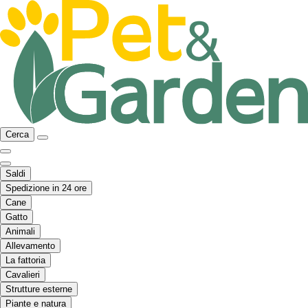
Cerca
Saldi
Spedizione in 24 ore
Cane
Gatto
Animali
Allevamento
La fattoria
Cavalieri
Strutture esterne
Piante e natura