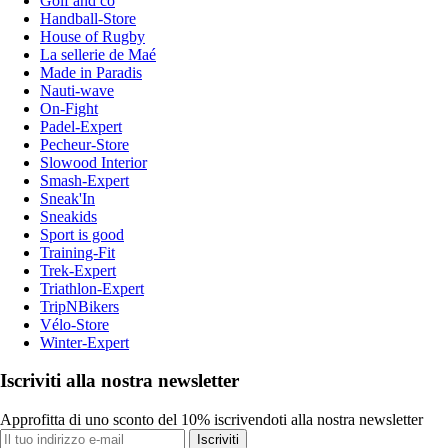
Golf and co
Handball-Store
House of Rugby
La sellerie de Maé
Made in Paradis
Nauti-wave
On-Fight
Padel-Expert
Pecheur-Store
Slowood Interior
Smash-Expert
Sneak'In
Sneakids
Sport is good
Training-Fit
Trek-Expert
Triathlon-Expert
TripNBikers
Vélo-Store
Winter-Expert
Iscriviti alla nostra newsletter
Approfitta di uno sconto del 10% iscrivendoti alla nostra newsletter
Iscriviti