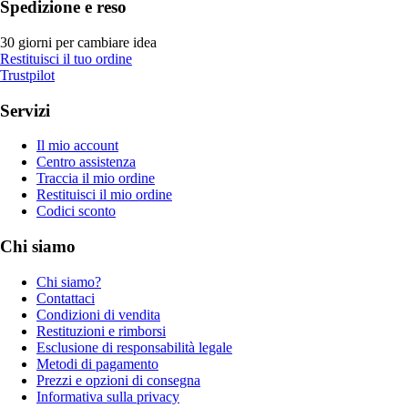
Spedizione e reso
30 giorni per cambiare idea
Restituisci il tuo ordine
Trustpilot
Servizi
Il mio account
Centro assistenza
Traccia il mio ordine
Restituisci il mio ordine
Codici sconto
Chi siamo
Chi siamo?
Contattaci
Condizioni di vendita
Restituzioni e rimborsi
Esclusione di responsabilità legale
Metodi di pagamento
Prezzi e opzioni di consegna
Informativa sulla privacy