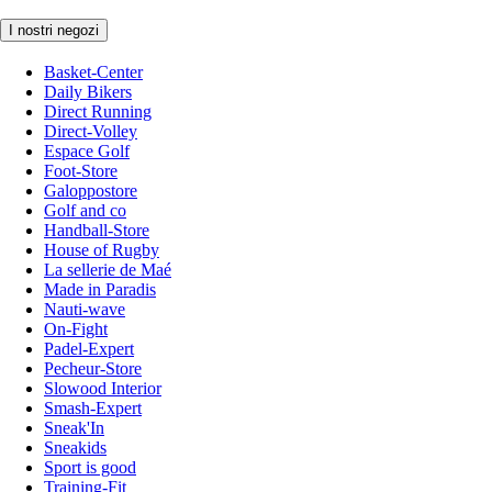
I nostri negozi
Basket-Center
Daily Bikers
Direct Running
Direct-Volley
Espace Golf
Foot-Store
Galoppostore
Golf and co
Handball-Store
House of Rugby
La sellerie de Maé
Made in Paradis
Nauti-wave
On-Fight
Padel-Expert
Pecheur-Store
Slowood Interior
Smash-Expert
Sneak'In
Sneakids
Sport is good
Training-Fit