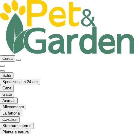
Cerca
Saldi
Spedizione in 24 ore
Cane
Gatto
Animali
Allevamento
La fattoria
Cavalieri
Strutture esterne
Piante e natura