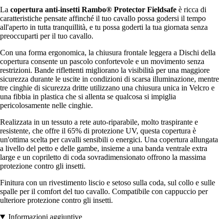
La
copertura anti-insetti Rambo® Protector Fieldsafe
è ricca di
caratteristiche pensate affinché il tuo cavallo possa godersi il tempo
all'aperto in tutta tranquillità, e tu possa goderti la tua giornata senza
preoccuparti per il tuo cavallo.
Con una forma ergonomica, la chiusura frontale leggera a Dischi della
copertura consente un pascolo confortevole e un movimento senza
restrizioni. Bande riflettenti migliorano la visibilità per una maggiore
sicurezza durante le uscite in condizioni di scarsa illuminazione, mentre
tre cinghie di sicurezza dritte utilizzano una chiusura unica in Velcro e
una fibbia in plastica che si allenta se qualcosa si impiglia
pericolosamente nelle cinghie.
Realizzata in un tessuto a rete auto-riparabile, molto traspirante e
resistente, che offre il 65% di protezione UV, questa copertura è
un'ottima scelta per cavalli sensibili o energici. Una copertura allungata
a livello del petto e delle gambe, insieme a una banda ventrale extra
large e un copriletto di coda sovradimensionato offrono la massima
protezione contro gli insetti.
Finitura con un rivestimento liscio e setoso sulla coda, sul collo e sulle
spalle per il comfort del tuo cavallo. Compatibile con cappuccio per
ulteriore protezione contro gli insetti.
Informazioni aggiuntive