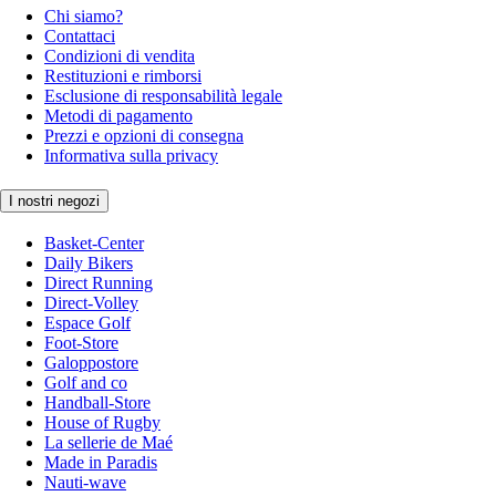
Chi siamo?
Contattaci
Condizioni di vendita
Restituzioni e rimborsi
Esclusione di responsabilità legale
Metodi di pagamento
Prezzi e opzioni di consegna
Informativa sulla privacy
I nostri negozi
Basket-Center
Daily Bikers
Direct Running
Direct-Volley
Espace Golf
Foot-Store
Galoppostore
Golf and co
Handball-Store
House of Rugby
La sellerie de Maé
Made in Paradis
Nauti-wave