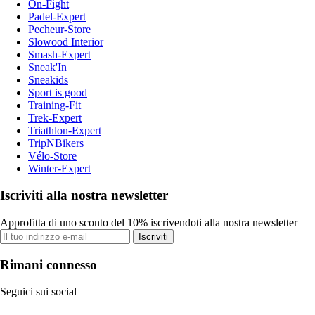
On-Fight
Padel-Expert
Pecheur-Store
Slowood Interior
Smash-Expert
Sneak'In
Sneakids
Sport is good
Training-Fit
Trek-Expert
Triathlon-Expert
TripNBikers
Vélo-Store
Winter-Expert
Iscriviti alla nostra newsletter
Approfitta di uno sconto del 10% iscrivendoti alla nostra newsletter
Iscriviti
Rimani connesso
Seguici sui social