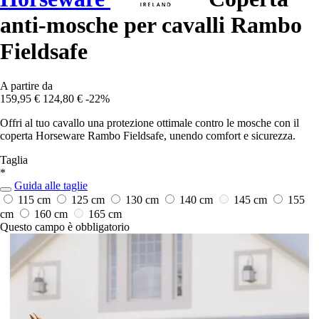
anti-mosche per cavalli Rambo
Fieldsafe
A partire da
159,95 €
124,80 €
-22%
Offri al tuo cavallo una protezione ottimale contro le mosche con il
coperta Horseware Rambo Fieldsafe, unendo comfort e sicurezza.
Taglia
*
Guida alle taglie
115 cm
125 cm
130 cm
140 cm
145 cm
155
cm
160 cm
165 cm
Questo campo è obbligatorio