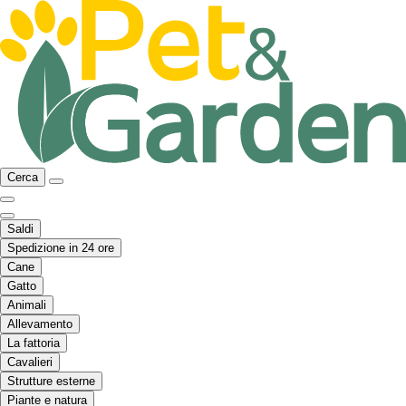
Cerca
Saldi
Spedizione in 24 ore
Cane
Gatto
Animali
Allevamento
La fattoria
Cavalieri
Strutture esterne
Piante e natura