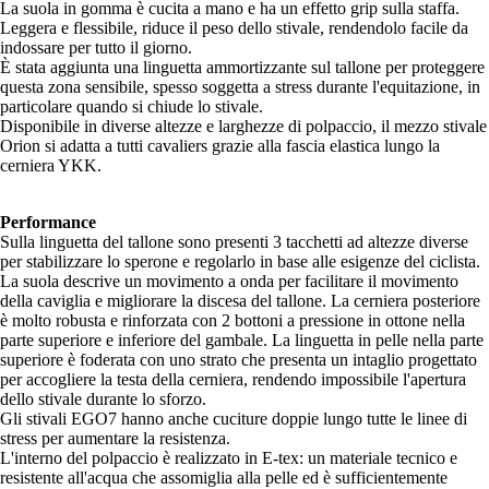
La suola in gomma è cucita a mano e ha un effetto grip sulla staffa.
Leggera e flessibile, riduce il peso dello stivale, rendendolo facile da
indossare per tutto il giorno.
È stata aggiunta una linguetta ammortizzante sul tallone per proteggere
questa zona sensibile, spesso soggetta a stress durante l'equitazione, in
particolare quando si chiude lo stivale.
Disponibile in diverse altezze e larghezze di polpaccio, il mezzo stivale
Orion si adatta a tutti cavaliers grazie alla fascia elastica lungo la
cerniera YKK.
Performance
Sulla linguetta del tallone sono presenti 3 tacchetti ad altezze diverse
per stabilizzare lo sperone e regolarlo in base alle esigenze del ciclista.
La suola descrive un movimento a onda per facilitare il movimento
della caviglia e migliorare la discesa del tallone. La cerniera posteriore
è molto robusta e rinforzata con 2 bottoni a pressione in ottone nella
parte superiore e inferiore del gambale. La linguetta in pelle nella parte
superiore è foderata con uno strato che presenta un intaglio progettato
per accogliere la testa della cerniera, rendendo impossibile l'apertura
dello stivale durante lo sforzo.
Gli stivali EGO7 hanno anche cuciture doppie lungo tutte le linee di
stress per aumentare la resistenza.
L'interno del polpaccio è realizzato in E-tex: un materiale tecnico e
resistente all'acqua che assomiglia alla pelle ed è sufficientemente