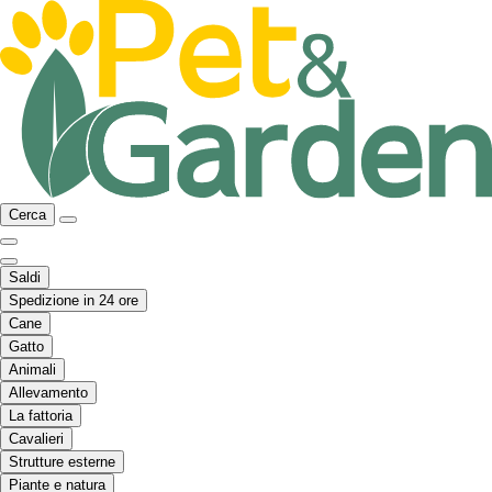
Cerca
Saldi
Spedizione in 24 ore
Cane
Gatto
Animali
Allevamento
La fattoria
Cavalieri
Strutture esterne
Piante e natura