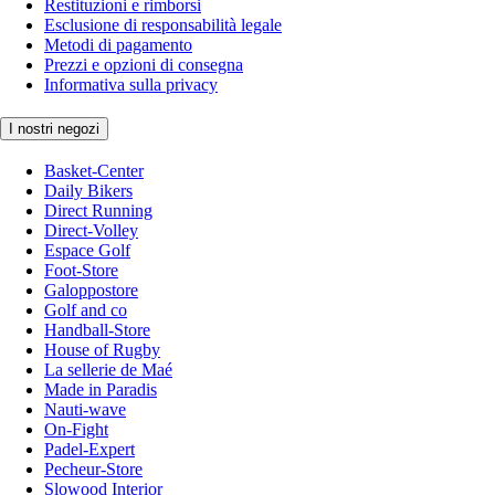
Restituzioni e rimborsi
Esclusione di responsabilità legale
Metodi di pagamento
Prezzi e opzioni di consegna
Informativa sulla privacy
I nostri negozi
Basket-Center
Daily Bikers
Direct Running
Direct-Volley
Espace Golf
Foot-Store
Galoppostore
Golf and co
Handball-Store
House of Rugby
La sellerie de Maé
Made in Paradis
Nauti-wave
On-Fight
Padel-Expert
Pecheur-Store
Slowood Interior