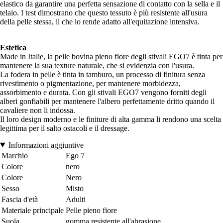
elastico da garantire una perfetta sensazione di contatto con la sella e il
telaio. I test dimostrano che questo tessuto è più resistente all'usura
della pelle stessa, il che lo rende adatto all'equitazione intensiva.
Estetica
Made in Italie, la pelle bovina pieno fiore degli stivali EGO7 è tinta per
mantenere la sua texture naturale, che si evidenzia con l'usura.
La fodera in pelle è tinta in tamburo, un processo di finitura senza
rivestimento o pigmentazione, per mantenere morbidezza,
assorbimento e durata. Con gli stivali EGO7 vengono forniti degli
alberi gonfiabili per mantenere l'albero perfettamente dritto quando il
cavaliere non li indossa.
Il loro design moderno e le finiture di alta gamma li rendono una scelta
legittima per il salto ostacoli e il dressage.
Informazioni aggiuntive
Marchio
Ego 7
Colore
nero
Colore
Nero
Sesso
Misto
Fascia d'età
Adulti
Materiale principale
Pelle pieno fiore
Suola
gomma resistente all'abrasione