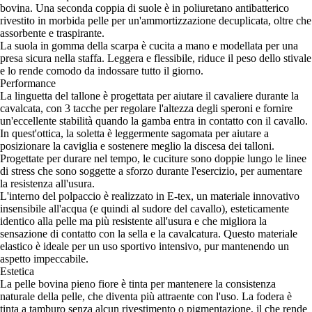
bovina. Una seconda coppia di suole è in poliuretano antibatterico
rivestito in morbida pelle per un'ammortizzazione decuplicata, oltre che
assorbente e traspirante.
La suola in gomma della scarpa è cucita a mano e modellata per una
presa sicura nella staffa. Leggera e flessibile, riduce il peso dello stivale
e lo rende comodo da indossare tutto il giorno.
Performance
La linguetta del tallone è progettata per aiutare il cavaliere durante la
cavalcata, con 3 tacche per regolare l'altezza degli speroni e fornire
un'eccellente stabilità quando la gamba entra in contatto con il cavallo.
In quest'ottica, la soletta è leggermente sagomata per aiutare a
posizionare la caviglia e sostenere meglio la discesa dei talloni.
Progettate per durare nel tempo, le cuciture sono doppie lungo le linee
di stress che sono soggette a sforzo durante l'esercizio, per aumentare
la resistenza all'usura.
L'interno del polpaccio è realizzato in E-tex, un materiale innovativo
insensibile all'acqua (e quindi al sudore del cavallo), esteticamente
identico alla pelle ma più resistente all'usura e che migliora la
sensazione di contatto con la sella e la cavalcatura. Questo materiale
elastico è ideale per un uso sportivo intensivo, pur mantenendo un
aspetto impeccabile.
Estetica
La pelle bovina pieno fiore è tinta per mantenere la consistenza
naturale della pelle, che diventa più attraente con l'uso. La fodera è
tinta a tamburo senza alcun rivestimento o pigmentazione, il che rende