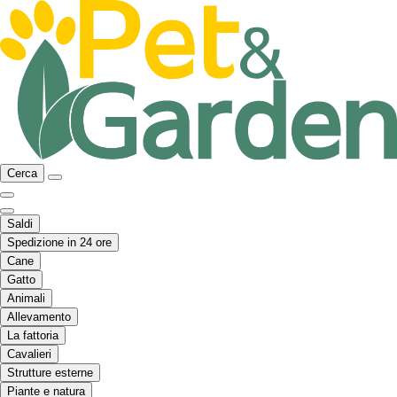
Cerca
Saldi
Spedizione in 24 ore
Cane
Gatto
Animali
Allevamento
La fattoria
Cavalieri
Strutture esterne
Piante e natura