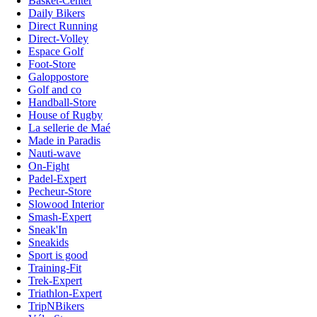
Basket-Center
Daily Bikers
Direct Running
Direct-Volley
Espace Golf
Foot-Store
Galoppostore
Golf and co
Handball-Store
House of Rugby
La sellerie de Maé
Made in Paradis
Nauti-wave
On-Fight
Padel-Expert
Pecheur-Store
Slowood Interior
Smash-Expert
Sneak'In
Sneakids
Sport is good
Training-Fit
Trek-Expert
Triathlon-Expert
TripNBikers