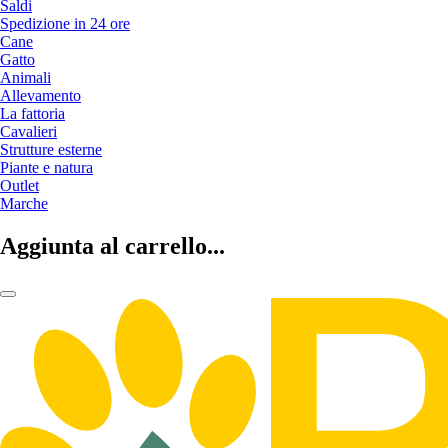
Saldi
Spedizione in 24 ore
Cane
Gatto
Animali
Allevamento
La fattoria
Cavalieri
Strutture esterne
Piante e natura
Outlet
Marche
Aggiunta al carrello...