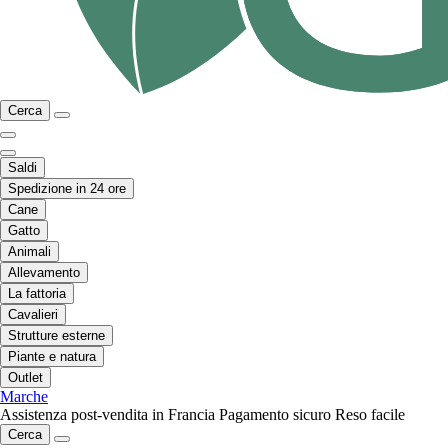
Cerca
Saldi
Spedizione in 24 ore
Cane
Gatto
Animali
Allevamento
La fattoria
Cavalieri
Strutture esterne
Piante e natura
Outlet
Marche
Assistenza post-vendita in Francia
Pagamento sicuro
Reso facile
Cerca