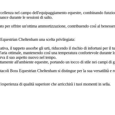
ccellenza nel campo dell'equipaggiamento equestre, combinando funzional
ance durante le sessioni di salto.
tato per offrire un'ottima ammortizzazione, contribuendo così al benesse
 Equestrian Cheltenham una scelta privilegiata:
va, il tappeto assorbe gli urti, riducendo il rischio di infortuni per il t
ell'aria ottimale, mantenendo così una temperatura confortevole durante l
serva il suo aspetto nuovo nel tempo.
ttamente all'ambiente equestre, portando un tocco di stile nei campi di g
stacoli Boss Equestrian Cheltenham si distingue per la sua versatilità e rob
esperienza di qualità superiore che arricchirà i tuoi momenti in sella.