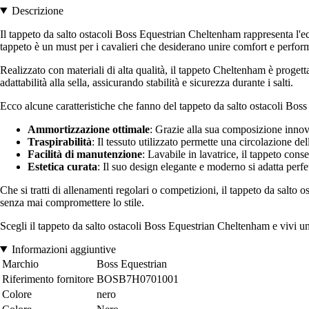
Descrizione
Il tappeto da salto ostacoli Boss Equestrian Cheltenham rappresenta l'e
tappeto è un must per i cavalieri che desiderano unire comfort e perform
Realizzato con materiali di alta qualità, il tappeto Cheltenham è proget
adattabilità alla sella, assicurando stabilità e sicurezza durante i salti.
Ecco alcune caratteristiche che fanno del tappeto da salto ostacoli Boss
Ammortizzazione ottimale
: Grazie alla sua composizione innovati
Traspirabilità
: Il tessuto utilizzato permette una circolazione d
Facilità di manutenzione
: Lavabile in lavatrice, il tappeto con
Estetica curata
: Il suo design elegante e moderno si adatta perfe
Che si tratti di allenamenti regolari o competizioni, il tappeto da salto o
senza mai compromettere lo stile.
Scegli il tappeto da salto ostacoli Boss Equestrian Cheltenham e vivi un'
Informazioni aggiuntive
Marchio
Boss Equestrian
Riferimento fornitore
BOSB7H0701001
Colore
nero