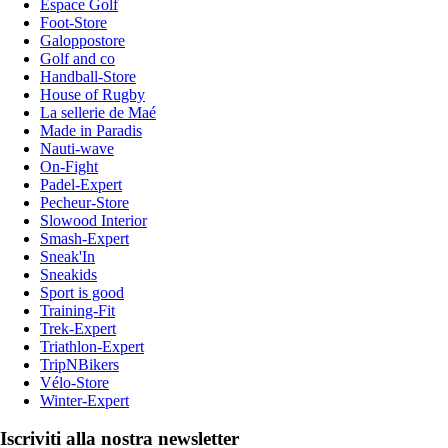
Espace Golf
Foot-Store
Galoppostore
Golf and co
Handball-Store
House of Rugby
La sellerie de Maé
Made in Paradis
Nauti-wave
On-Fight
Padel-Expert
Pecheur-Store
Slowood Interior
Smash-Expert
Sneak'In
Sneakids
Sport is good
Training-Fit
Trek-Expert
Triathlon-Expert
TripNBikers
Vélo-Store
Winter-Expert
Iscriviti alla nostra newsletter