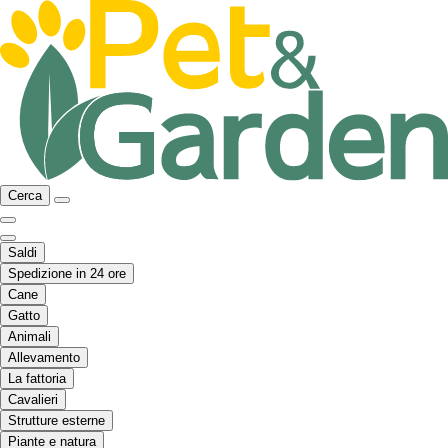
Cerca
Saldi
Spedizione in 24 ore
Cane
Gatto
Animali
Allevamento
La fattoria
Cavalieri
Strutture esterne
Piante e natura